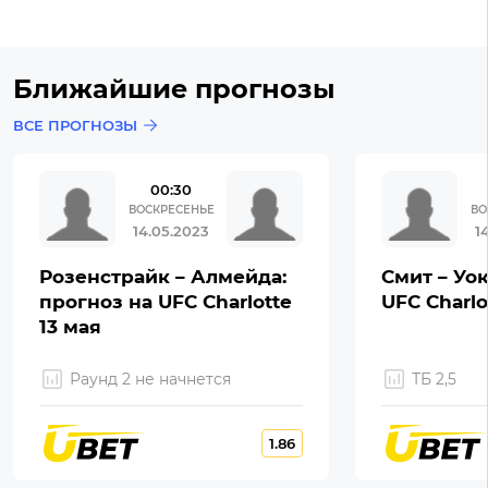
Ближайшие прогнозы
ВСЕ ПРОГНОЗЫ
00:30
ВОСКРЕСЕНЬЕ
ВО
14.05.2023
1
Розенстрайк – Алмейда:
Смит – Уок
прогноз на UFC Charlotte
UFC Charlo
13 мая
Раунд 2 не начнется
ТБ 2,5
1.86