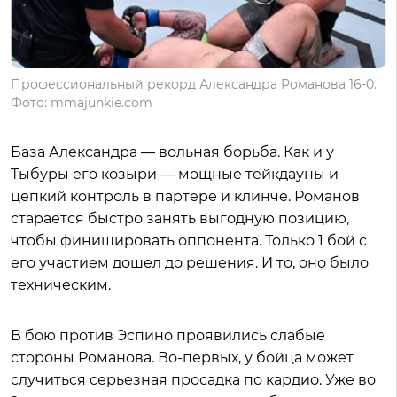
Профессиональный рекорд Александра Романова 16-0.
Фото: mmajunkie.com
База Александра — вольная борьба. Как и у
Тыбуры его козыри — мощные тейкдауны и
цепкий контроль в партере и клинче. Романов
старается быстро занять выгодную позицию,
чтобы финишировать оппонента. Только 1 бой с
его участием дошел до решения. И то, оно было
техническим.
В бою против Эспино проявились слабые
стороны Романова. Во-первых, у бойца может
случиться серьезная просадка по кардио. Уже во