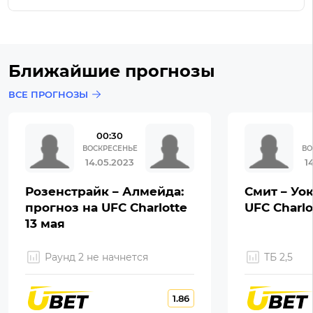
Ближайшие прогнозы
ВСЕ ПРОГНОЗЫ
00:30
ВОСКРЕСЕНЬЕ
ВО
14.05.2023
1
Розенстрайк – Алмейда:
Смит – Уок
прогноз на UFC Charlotte
UFC Charlo
13 мая
Раунд 2 не начнется
ТБ 2,5
1.86