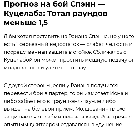
Прогноз на бой Спэнн —
Куцелаба: Тотал раундов
меньше 1,5
Я бы хотел поставить на Райана Спэнна, но у него
есть 1 серьезный недостаток — слабая челюсть и
посредственная защита в стойке. Сближаясь с
Куцелабой он может простить мощную подачу от
молдованина и улететь в нокаут.
С другой стороны, если у Райана получится
перевести бой в партер, то он измотает Иона и
либо забьет его в граунд-энд-паунде либо
выйдет на болевой прием. Молдованин плохо
защищается от сабмишенов в каждой встрече с
опытным джитсером отдавался на удушение.