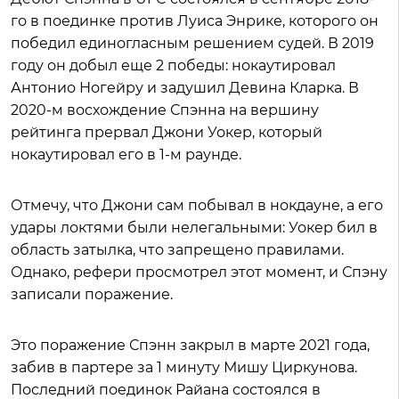
го в поединке против Луиса Энрике, которого он
победил единогласным решением судей. В 2019
году он добыл еще 2 победы: нокаутировал
Антонио Ногейру и задушил Девина Кларка. В
2020-м восхождение Спэнна на вершину
рейтинга прервал Джони Уокер, который
нокаутировал его в 1-м раунде.
Отмечу, что Джони сам побывал в нокдауне, а его
удары локтями были нелегальными: Уокер бил в
область затылка, что запрещено правилами.
Однако, рефери просмотрел этот момент, и Спэну
записали поражение.
Это поражение Спэнн закрыл в марте 2021 года,
забив в партере за 1 минуту Мишу Циркунова.
Последний поединок Райана состоялся в