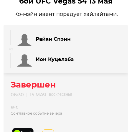
бой UFC Vegas 54 13 мая
Ко-мэйн ивент порадует хайлайтами.
Райан Спэнн
Ион Куцелаба
Завершен
06:30
15 МАЯ
|
ВОСКРЕСЕНЬЕ
UFC
Со-главное событие вечера