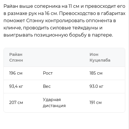
Райан выше соперника на 11 см и превосходит его
в размахе рук на 16 см. Превосходство в габаритах
поможет Спэнну контролировать оппонента в
клинче, проводить силовые тейкдауны и
выигрывать позиционную борьбу в партере.
Райан
Ион
Спэнн
Куцелаба
196 см
Рост
185 см
93,4 кг
Вес
93.0 кг
Ударная
207 см
191 см
дистанция