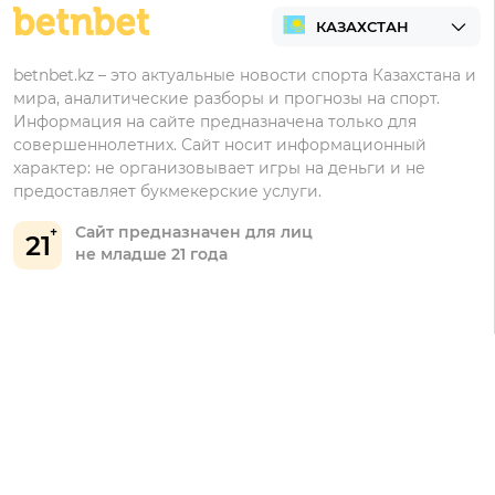
Регистрация в Ubet
Кешбэк
Регистрация в Тенниси
Бонусы Ubet
betnbet.kz – это актуальные новости спорта Казахстана и
мира, аналитические разборы и прогнозы на спорт.
Регистрация в Олимпбет
Бонусы Фонбет
Информация на сайте предназначена только для
совершеннолетних. Сайт носит информационный
Бонусы Винлайн
характер: не организовывает игры на деньги и не
Бонусы Тенниси
предоставляет букмекерские услуги.
Сайт предназначен для лиц
21
не младше 21 года