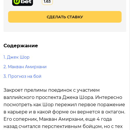
1.63
СДЕЛАТЬ СТАВКУ
Содержание
1. Джек Шор
2. Макван Амирхани
3. Прогноз на бой
Закроет прелимы поединок с участием
валлийского проспекта Джека Шора. Интересно
посмотреть как Шор пережил первое поражение
в карьере и в какой форме он вернется в октагон.
Его соперник, Макван Амирхани, еще 4 года
назад считался перспективным бойцом, но с тех