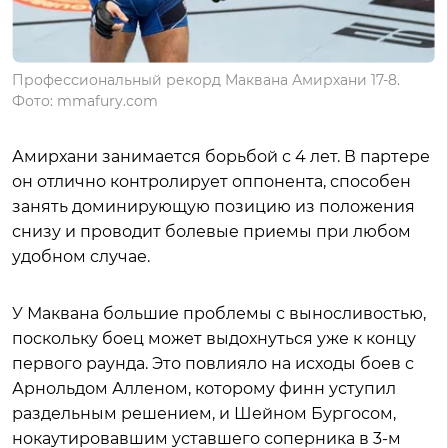
Профессиональный рекорд Маквана Амирхани 17-8.
Фото: mmafury.com
Амирхани занимается борьбой с 4 лет. В партере
он отлично контролирует оппонента, способен
занять доминирующую позицию из положения
снизу и проводит болевые приемы при любом
удобном случае.
У Маквана большие проблемы с выносливостью,
поскольку боец может выдохнуться уже к концу
первого раунда. Это повлияло на исходы боев с
Арнольдом Алленом, которому финн уступил
раздельным решением, и Шейном Бургосом,
нокаутировавшим уставшего соперника в 3-м