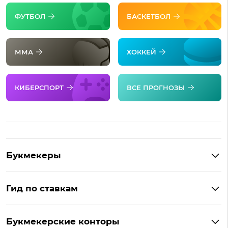
ФУТБОЛ
БАСКЕТБОЛ
ММА
ХОККЕЙ
КИБЕРСПОРТ
ВСЕ ПРОГНОЗЫ
Букмекеры
Обзор Фонбет
Гид по ставкам
Обзор Париматч
Фонбет на Андроид
Обзор Тенниси
Букмекерские конторы