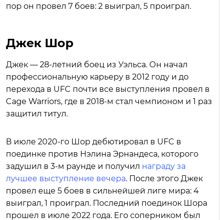
пор он провел 7 боев: 2 выиграл, 5 проиграл.
Джек Шор
Джек — 28-летний боец из Уэльса. Он начал
профессиональную карьеру в 2012 году и до
перехода в UFC почти все выступления провел в
Cage Warriors, где в 2018-м стал чемпионом и 1 раз
защитил титул.
В июле 2020-го Шор дебютировал в UFC в
поединке против Нэлина Эрнандеса, которого
задушил в 3-м раунде и получил
награду за
лучшее выступление вечера
. После этого Джек
провел еще 5 боев в сильнейшей лиге мира: 4
выиграл, 1 проиграл. Последний поединок Шора
прошел в июле 2022 года. Его соперником был