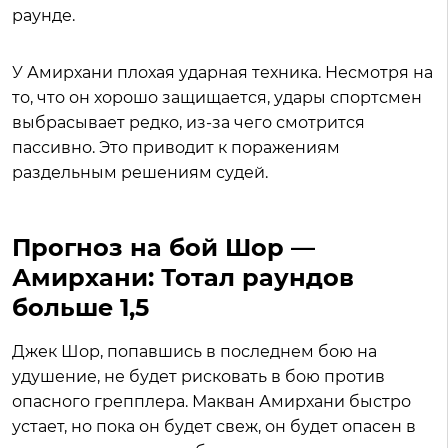
раунде.
У Амирхани плохая ударная техника. Несмотря на
то, что он хорошо защищается, удары спортсмен
выбрасывает редко, из-за чего смотрится
пассивно. Это приводит к поражениям
раздельным решениям судей.
Прогноз на бой Шор —
Амирхани: Тотал раундов
больше 1,5
Джек Шор, попавшись в последнем бою на
удушение, не будет рисковать в бою против
опасного грепплера. Макван Амирхани быстро
устает, но пока он будет свеж, он будет опасен в