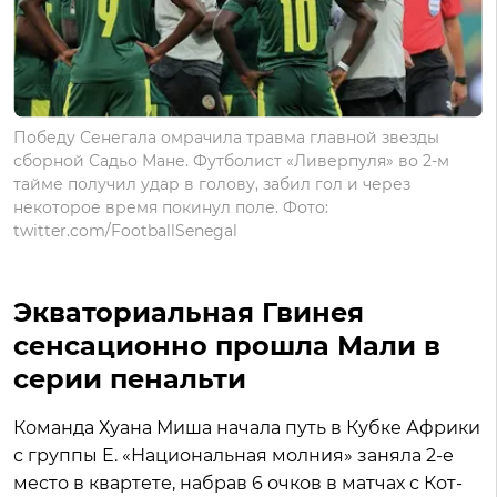
Победу Сенегала омрачила травма главной звезды
сборной Садьо Мане. Футболист «Ливерпуля» во 2-м
тайме получил удар в голову, забил гол и через
некоторое время покинул поле. Фото:
twitter.com/FootballSenegal
Экваториальная Гвинея
сенсационно прошла Мали в
серии пенальти
Команда Хуана Миша начала путь в Кубке Африки
с группы E. «Национальная молния» заняла 2-е
место в квартете, набрав 6 очков в матчах с Кот-