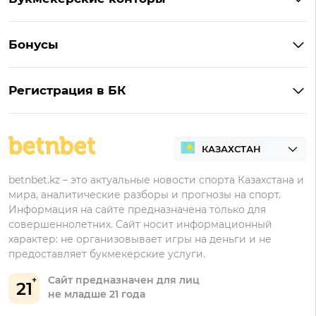
Ubet на Андроид
Обзор Ubet
Букмекеры с лучшими коэффициентами
Винлайн на Андроид
Обзор Винлайн
Бонусы
Букмекеры для ставок на киберспорт
Париматч на Андроид
Обзор Pin-Up
Фрибеты
Букмекеры для ставок на футбол
Тенниси на Андроид
Обзор Олимпбет
Регистрация в БК
Бонусы за депозит
Все букмекеры Казахстана
Олимпбет на Андроид
Регистрация в Фонбет
Бонусы за регистрацию
Регистрация в Ubet
Кешбэк
Регистрация в Тенниси
Бонусы Ubet
betnbet.kz – это актуальные новости спорта Казахстана и
мира, аналитические разборы и прогнозы на спорт.
Регистрация в Олимпбет
Бонусы Фонбет
Информация на сайте предназначена только для
совершеннолетних. Сайт носит информационный
Бонусы Винлайн
характер: не организовывает игры на деньги и не
Бонусы Тенниси
предоставляет букмекерские услуги.
Сайт предназначен для лиц
21
не младше 21 года