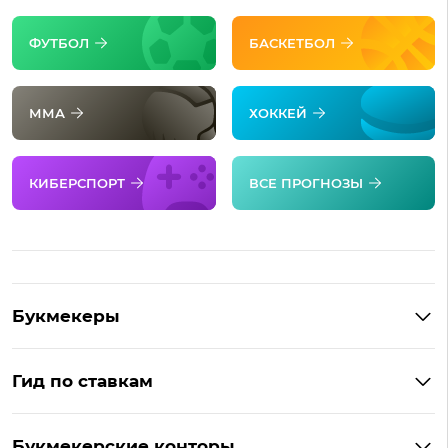
ФУТБОЛ
БАСКЕТБОЛ
ММА
ХОККЕЙ
КИБЕРСПОРТ
ВСЕ ПРОГНОЗЫ
Букмекеры
Обзор Фонбет
Гид по ставкам
Обзор Париматч
Фонбет на Андроид
Обзор Тенниси
Букмекерские конторы