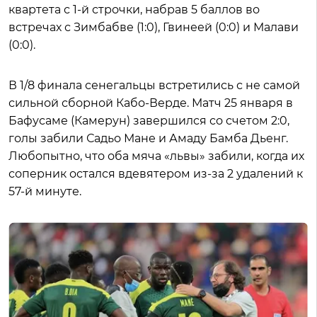
квартета с 1-й строчки, набрав 5 баллов во
встречах с Зимбабве (1:0), Гвинеей (0:0) и Малави
(0:0).
В 1/8 финала сенегальцы встретились с не самой
сильной сборной Кабо-Верде. Матч 25 января в
Бафусаме (Камерун) завершился со счетом 2:0,
голы забили Садьо Мане и Амаду Бамба Дьенг.
Любопытно, что оба мяча «львы» забили, когда их
соперник остался вдевятером из-за 2 удалений к
57-й минуте.