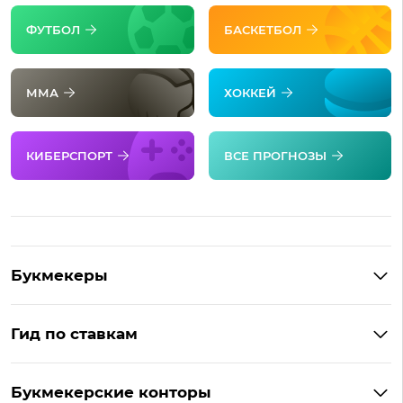
ФУТБОЛ
БАСКЕТБОЛ
ММА
ХОККЕЙ
КИБЕРСПОРТ
ВСЕ ПРОГНОЗЫ
Букмекеры
Обзор Фонбет
Гид по ставкам
Обзор Париматч
Фонбет на Андроид
Обзор Тенниси
Букмекерские конторы