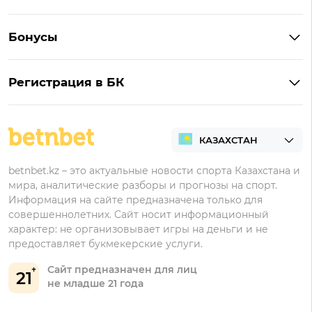
Ubet на Андроид
Обзор Ubet
Букмекеры с лучшими коэффициентами
Винлайн на Андроид
Обзор Винлайн
Бонусы
Букмекеры для ставок на киберспорт
Париматч на Андроид
Обзор Pin-Up
Фрибеты
Букмекеры для ставок на футбол
Тенниси на Андроид
Обзор Олимпбет
Регистрация в БК
Бонусы за депозит
Все букмекеры Казахстана
Олимпбет на Андроид
Регистрация в Фонбет
Бонусы за регистрацию
Регистрация в Ubet
Кешбэк
Регистрация в Тенниси
Бонусы Ubet
betnbet.kz – это актуальные новости спорта Казахстана и
мира, аналитические разборы и прогнозы на спорт.
Регистрация в Олимпбет
Бонусы Фонбет
Информация на сайте предназначена только для
совершеннолетних. Сайт носит информационный
Бонусы Винлайн
характер: не организовывает игры на деньги и не
Бонусы Тенниси
предоставляет букмекерские услуги.
Сайт предназначен для лиц
21
не младше 21 года