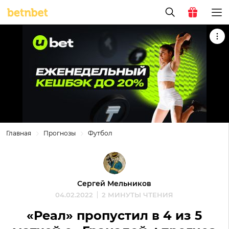
Главная
Прогнозы
Футбол
Сергей Мельников
04.02.2022
2 МИНУТЫ ЧТЕНИЯ
«Реал» пропустил в 4 из 5