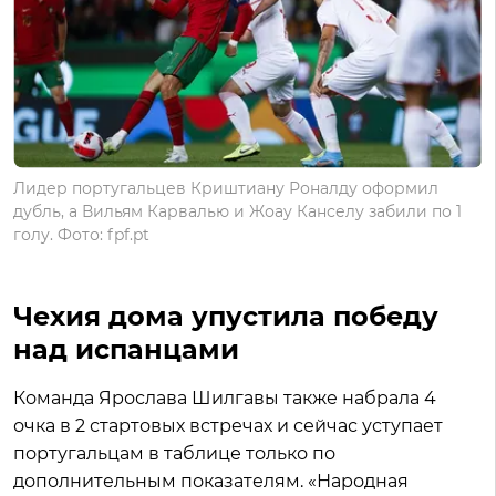
Лидер португальцев Криштиану Роналду оформил
дубль, а Вильям Карвалью и Жоау Канселу забили по 1
голу. Фото: fpf.pt
Чехия дома упустила победу
над испанцами
Команда Ярослава Шилгавы также набрала 4
очка в 2 стартовых встречах и сейчас уступает
португальцам в таблице только по
дополнительным показателям. «Народная