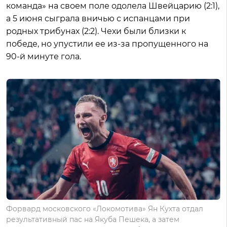
команда» на своем поле одолела Швейцарию (2:1),
а 5 июня сыграла вничью с испанцами при
родных трибунах (2:2). Чехи были близки к
победе, но упустили ее из-за пропущенного на
90-й минуте гола.
Форвард московского «Локомотива» Ян Кухта отдал
результативный пас на Якуба Пешека, а затем