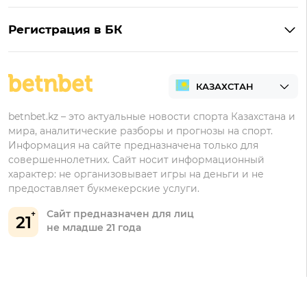
Обзор Pin-Up
Фрибеты
Букмекеры для ставок на футбол
Тенниси на Андроид
Обзор Олимпбет
Регистрация в БК
Бонусы за депозит
Все букмекеры Казахстана
Олимпбет на Андроид
Регистрация в Фонбет
Бонусы за регистрацию
Регистрация в Ubet
Кешбэк
Регистрация в Тенниси
Бонусы Ubet
betnbet.kz – это актуальные новости спорта Казахстана и
мира, аналитические разборы и прогнозы на спорт.
Регистрация в Олимпбет
Бонусы Фонбет
Информация на сайте предназначена только для
совершеннолетних. Сайт носит информационный
Бонусы Винлайн
характер: не организовывает игры на деньги и не
Бонусы Тенниси
предоставляет букмекерские услуги.
Сайт предназначен для лиц
21
не младше 21 года