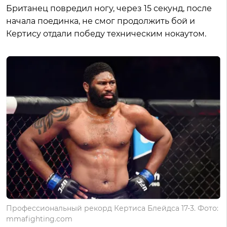
Британец повредил ногу, через 15 секунд, после
начала поединка, не смог продолжить бой и
Кертису отдали победу техническим нокаутом.
Профессиональный рекорд Кертиса Блейдса 17-3. Фото:
mmafighting.com