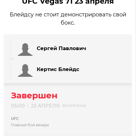
UFC Vegas 71 23 апреля
Блейдсу не стоит демонстрировать свой
бокс.
Сергей Павлович
Кертис Блейдс
Завершен
05:00
23 АПРЕЛЯ
|
ВОСКРЕСЕНЬЕ
UFC
Главный бой вечера