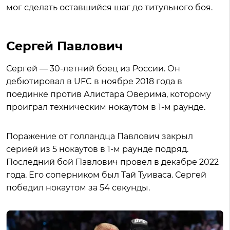
мог сделать оставшийся шаг до титульного боя.
Сергей Павлович
Сергей — 30-летний боец из России. Он
дебютировал в UFC в ноябре 2018 года в
поединке против Алистара Оверима, которому
проиграл техническим нокаутом в 1-м раунде.
Поражение от голландца Павлович закрыл
серией из 5 нокаутов в 1-м раунде подряд.
Последний бой Павлович провел в декабре 2022
года. Его соперником был Тай Туиваса. Сергей
победил нокаутом за 54 секунды.