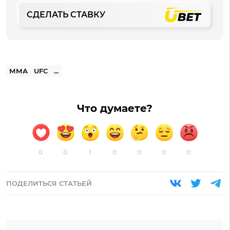
СДЕЛАТЬ СТАВКУ
ММА
UFC
...
Что думаете?
0
0
1
0
0
0
0
ПОДЕЛИТЬСЯ СТАТЬЕЙ