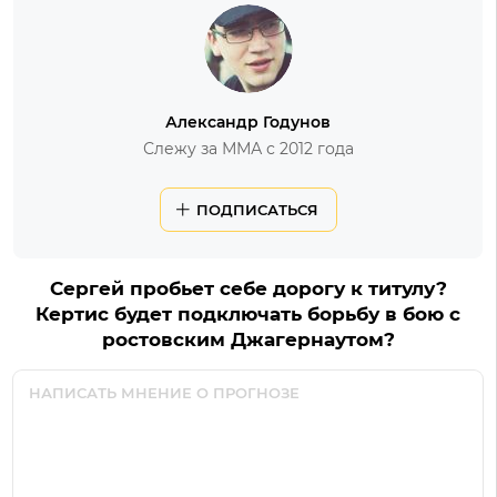
Александр Годунов
Слежу за ММА с 2012 года
ПОДПИСАТЬСЯ
Cергей пробьет себе дорогу к титулу?
Кертис будет подключать борьбу в бою с
ростовским Джагернаутом?