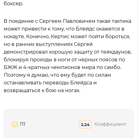
боксер.
В поединке с Сергеем Павловичем такая тактика
может привести к тому, что Блейдс окажется в
нокауте. Конечно, Кертис может пойти бороться,
но в ранних выступлениях Сергей
демонстрировал хорошую защиту от тейкдаунов,
блокируя проходы в ноги от черных поясов по
БЖЖ и 4-кратных чемпионов мира по самбо.
Поэтому я думаю, что ему будет по силам
останавливать переводы Блейдса и
возвращаться к бою на ногах.
П1
Коэффициент
2.24