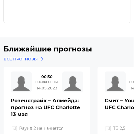
Ближайшие прогнозы
ВСЕ ПРОГНОЗЫ
00:30
ВОСКРЕСЕНЬЕ
ВО
14.05.2023
1
Розенстрайк – Алмейда:
Смит – Уок
прогноз на UFC Charlotte
UFC Charlo
13 мая
Раунд 2 не начнется
ТБ 2,5