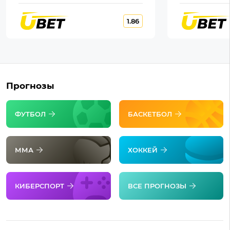
1.86
Прогнозы
ФУТБОЛ
БАСКЕТБОЛ
ММА
ХОККЕЙ
КИБЕРСПОРТ
ВСЕ ПРОГНОЗЫ