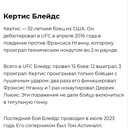
Кертис Блейдс
Кертис — 32-летний боец из США. Он
дебютировал в UFC в апреле 2016 года в
поединке против Фрэнсиса Нганну, которому
проиграл техническим нокаутом во 2-м раунде.
Всего в UFC Блейдс провел 15 боев: 12 выиграл, 3
проиграл. Кертис проигрывал только бойцам с
пушечным ударом: два раза его финишировал
Фрэнсис Нганну и 1 раз нокаутировал Деррик
Льюис. Эти поражения не дали бойцу включиться
в титульную гонку.
Последний бой Блейдс проводил в июле 2023
года. Его соперником был Том Аспиналл.