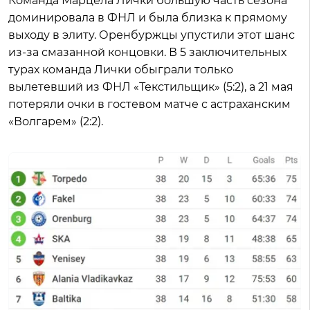
Команда Марцела Лички большую часть сезона
доминировала в ФНЛ и была близка к прямому
выходу в элиту. Оренбуржцы упустили этот шанс
из-за смазанной концовки. В 5 заключительных
турах команда Лички обыграли только
вылетевший из ФНЛ «Текстильщик» (5:2), а 21 мая
потеряли очки в гостевом матче с астраханским
«Волгарем» (2:2).