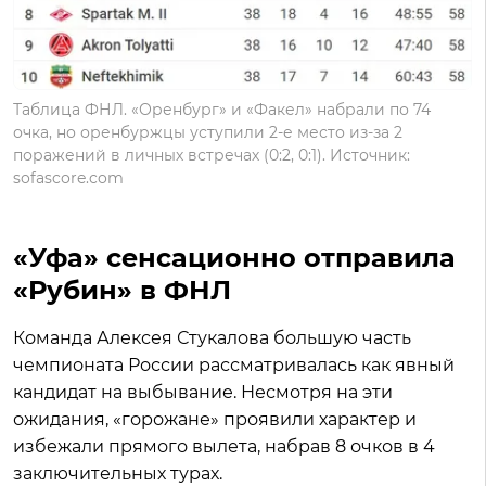
Таблица ФНЛ. «Оренбург» и «Факел» набрали по 74
очка, но оренбуржцы уступили 2-е место из-за 2
поражений в личных встречах (0:2, 0:1). Источник:
sofascore.com
«Уфа» сенсационно отправила
«Рубин» в ФНЛ
Команда Алексея Стукалова большую часть
чемпионата России рассматривалась как явный
кандидат на выбывание. Несмотря на эти
ожидания, «горожане» проявили характер и
избежали прямого вылета, набрав 8 очков в 4
заключительных турах.