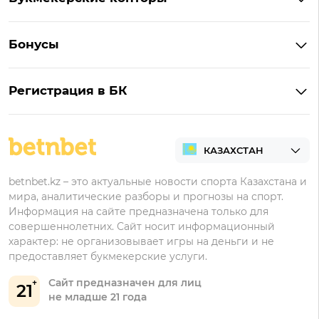
Ubet на Андроид
Обзор Ubet
Букмекеры с лучшими коэффициентами
Винлайн на Андроид
Обзор Винлайн
Бонусы
Букмекеры для ставок на киберспорт
Париматч на Андроид
Обзор Pin-Up
Фрибеты
Букмекеры для ставок на футбол
Тенниси на Андроид
Обзор Олимпбет
Регистрация в БК
Бонусы за депозит
Все букмекеры Казахстана
Олимпбет на Андроид
Регистрация в Фонбет
Бонусы за регистрацию
Регистрация в Ubet
Кешбэк
Регистрация в Тенниси
Бонусы Ubet
betnbet.kz – это актуальные новости спорта Казахстана и
мира, аналитические разборы и прогнозы на спорт.
Регистрация в Олимпбет
Бонусы Фонбет
Информация на сайте предназначена только для
совершеннолетних. Сайт носит информационный
Бонусы Винлайн
характер: не организовывает игры на деньги и не
Бонусы Тенниси
предоставляет букмекерские услуги.
Сайт предназначен для лиц
21
не младше 21 года