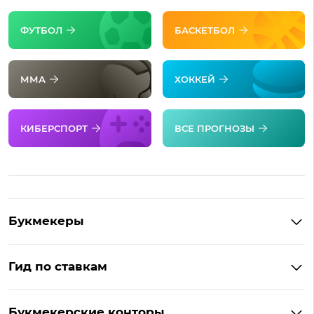
ФУТБОЛ
БАСКЕТБОЛ
ММА
ХОККЕЙ
КИБЕРСПОРТ
ВСЕ ПРОГНОЗЫ
Букмекеры
Обзор Фонбет
Гид по ставкам
Обзор Париматч
Фонбет на Андроид
Обзор Тенниси
Букмекерские конторы