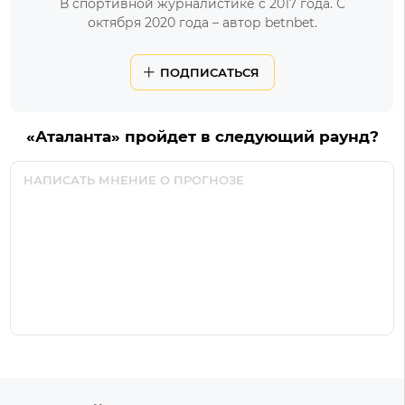
В спортивной журналистике с 2017 года. С
октября 2020 года – автор betnbet.
ПОДПИСАТЬСЯ
«Аталанта» пройдет в следующий раунд?