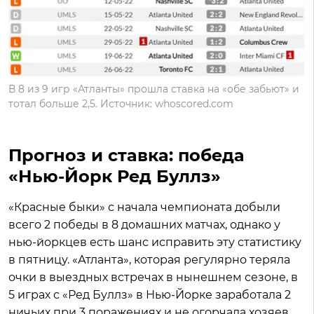
В 8 из 9 игр «Атланты» прошла ставка на «обе забьют» и
тотал больше 2,5. Источник: whoscored.com
Прогноз и ставка: победа
«Нью-Йорк Ред Буллз»
«Красные быки» с начала чемпионата добыли
всего 2 победы в 8 домашних матчах, однако у
нью-йоркцев есть шанс исправить эту статистику
в пятницу. «Атланта», которая регулярно теряла
очки в выездных встречах в нынешнем сезоне, в
5 играх с «Ред Буллз» в Нью-Йорке заработала 2
ничьих при 3 поражениях и не огорчала хозяев