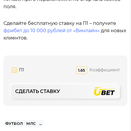
поля.
Сделайте бесплатную ставку на П1 – получите
фрибет до 10 000 рублей от «Винлайн»
для новых
клиентов.
П1
Коэффициент
1.65
СДЕЛАТЬ СТАВКУ
ФУТБОЛ
МЛС
...