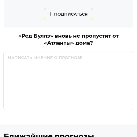
ПОДПИСАТЬСЯ
«Ред Буллз» вновь не пропустят от
«Атланты» дома?
Ближайшие прогнозы