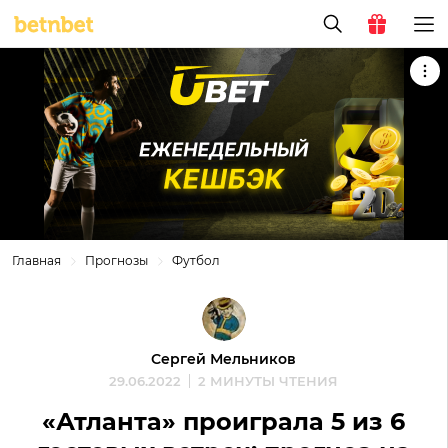
Главная
Прогнозы
Футбол
Сергей Мельников
29.06.2022
2 МИНУТЫ ЧТЕНИЯ
«Атланта» проиграла 5 из 6