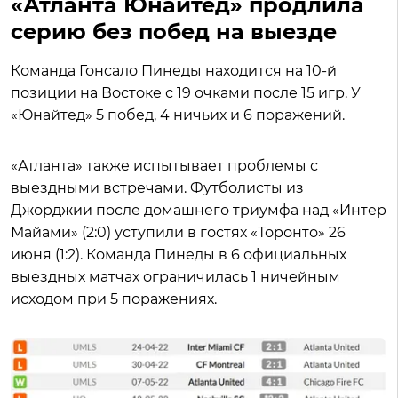
«Атланта Юнайтед» продлила
серию без побед на выезде
Команда Гонсало Пинеды находится на 10-й
позиции на Востоке с 19 очками после 15 игр. У
«Юнайтед» 5 побед, 4 ничьих и 6 поражений.
«Атланта» также испытывает проблемы с
выездными встречами. Футболисты из
Джорджии после домашнего триумфа над «Интер
Майами» (2:0) уступили в гостях «Торонто» 26
июня (1:2). Команда Пинеды в 6 официальных
выездных матчах ограничилась 1 ничейным
исходом при 5 поражениях.