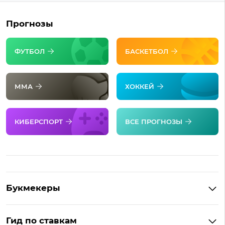
Прогнозы
ФУТБОЛ
БАСКЕТБОЛ
ММА
ХОККЕЙ
КИБЕРСПОРТ
ВСЕ ПРОГНОЗЫ
Букмекеры
Обзор Фонбет
Гид по ставкам