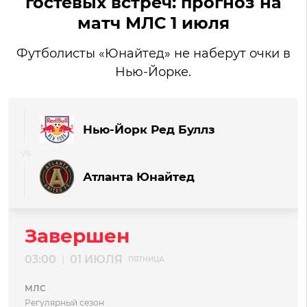
гостевых встреч: прогноз на
матч МЛС 1 июля
Футболисты «Юнайтед» не наберут очки в
Нью-Йорке.
Нью-Йорк Ред Буллз
Атланта Юнайтед
Завершен
03:00
01 ИЮЛЯ
|
ПЯТНИЦА
МЛС
Регулярный сезон