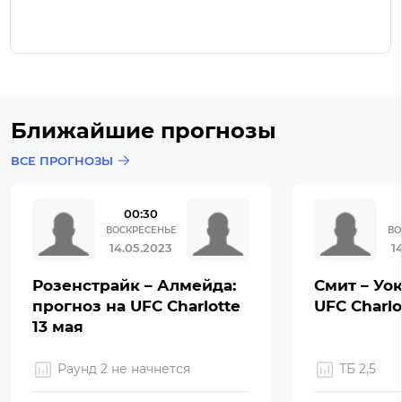
Ближайшие прогнозы
ВСЕ ПРОГНОЗЫ
00:30
ВОСКРЕСЕНЬЕ
ВО
14.05.2023
1
Розенстрайк – Алмейда:
Смит – Уок
прогноз на UFC Charlotte
UFC Charlo
13 мая
Раунд 2 не начнется
ТБ 2,5