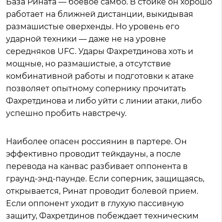
База Рината — боевое самбо. В стойке он хорошо
работает на ближней дистанции, выкидывая
размашистые оверхенды. Но уровень его
ударной техники — даже не на уровне
середняков UFC. Удары Фахретдинова хоть и
мощные, но размашистые, а отсутствие
комбинативной работы и подготовки к атаке
позволяет опытному сопернику прочитать
Фахретдинова и либо уйти с линии атаки, либо
успешно пробить навстречу.
Наиболее опасен россиянин в партере. Он
эффективно проводит тейкдауны, а после
перевода на канвас разбивает оппонента в
граунд-энд-паунде. Если соперник, защищаясь,
открывается, Ринат проводит болевой прием.
Если оппонент уходит в глухую пассивную
защиту, Фахретдинов побеждает техническим