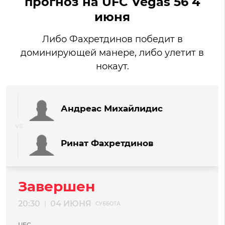
прогноз на UFC Vegas 56 4
июня
Либо Фахретдинов победит в
доминирующей манере, либо улетит в
нокаут.
Андреас Михайлидис
Ринат Фахретдинов
Завершен
20:30
04 ИЮНЯ
|
СУББОТА
UFC