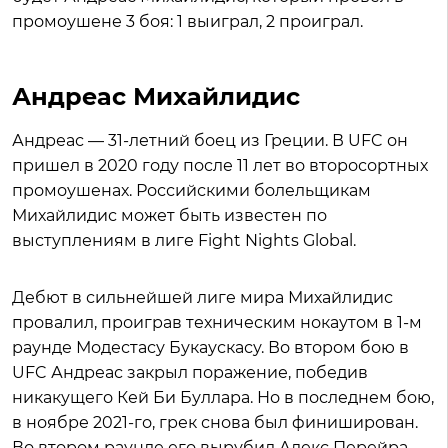
промоушене 3 боя: 1 выиграл, 2 проиграл.
Андреас Михайлидис
Андреас — 31-летний боец из Греции. В UFC он
пришел в 2020 году после 11 лет во второсортных
промоушенах. Российскими болельщикам
Михайлидис может быть известен по
выступлениям в лиге Fight Nights Global.
Дебют в сильнейшей лиге мира Михайлидис
провалил, проиграв техническим нокаутом в 1-м
раунде Модестасу Букаускасу. Во втором бою в
UFC Андреас закрыл поражение, победив
никакущего Кей Би Буллара. Но в последнем бою,
в ноябре 2021-го, грек снова был финиширован.
Во втором раунде его вырубил Алекс Перейра.