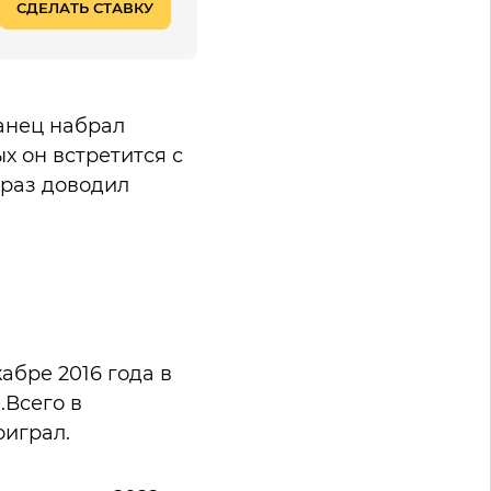
СДЕЛАТЬ СТАВКУ
анец набрал
х он встретится с
 раз доводил
абре 2016 года в
.Всего в
оиграл.