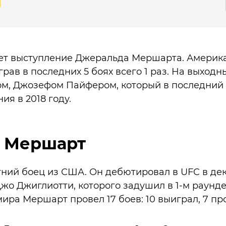
дет выступление Джеральда Мершарта. Америк
рав в последних 5 боях всего 1 раз. На выходны
ом, Джозефом Пайфером, который в последний
ия в 2018 году.
 Мершарт
ний боец из США. Он дебютировал в UFC в дек
жо Джиглиотти, которого задушил в 1-м раунде
ира Мершарт провел 17 боев: 10 выиграл, 7 пр