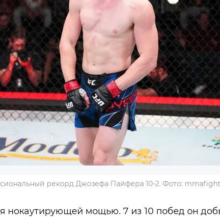
иональный рекорд Джозефа Пайфера 10-2. Фото: mmafight
я нокаутирующей мощью. 7 из 10 побед он до