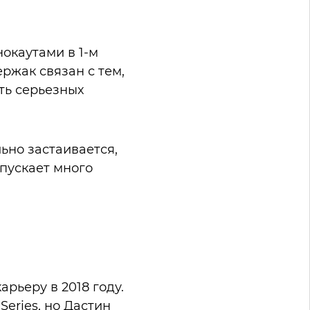
окаутами в 1-м
ржак связан с тем,
ть серьезных
ьно застаивается,
опускает много
рьеру в 2018 году.
eries, но Дастин