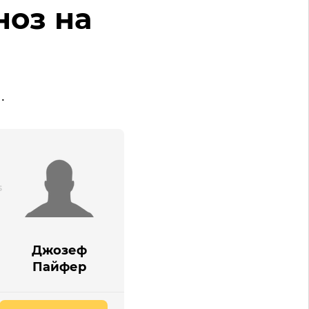
ноз на
.
Джозеф
Пайфер