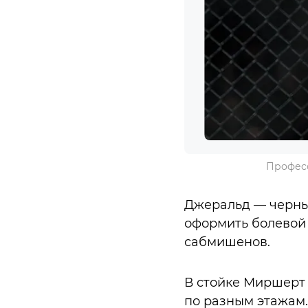
Професс
Джеральд — черны
оформить болевой 
сабмишенов.
В стойке Миршерт
по разным этажам.