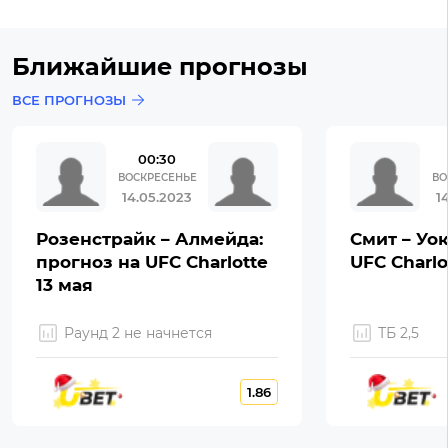
Ближайшие прогнозы
ВСЕ ПРОГНОЗЫ
00:30
ВОСКРЕСЕНЬЕ
ВО
14.05.2023
1
Розенстрайк – Алмейда:
Смит – Уок
прогноз на UFC Charlotte
UFC Charlo
13 мая
Раунд 2 не начнется
ТБ 2,5
1.86