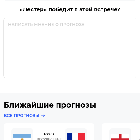
«Лестер» победит в этой встрече?
Ближайшие прогнозы
ВСЕ ПРОГНОЗЫ
18:00
ВОСКРЕСЕНЬЕ