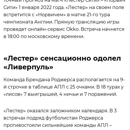
Точный прогноз на матч «Лестер Сити» – «Норвич
Сити» 1 января 2022 года. «Лестер» на своем поле
встретится с «Норвичем» в матче 21-го тура
чемпионата Англии. Прямую трансляцию игры
проведет онлайн-сервис Okko. Встреча начнется
в 18:00 по московскому времени.
«Лестер» сенсационно одолел
«Ливерпуль»
Команда Брендана Роджерса располагается на 9-
й строчке в таблице АПЛ с 25 очками. В 18 турах у
«лисов» 7 выигрышей, 4 ничьи и 7 поражений.
«Лестер» оказался заложником календаря. В 3
встречах подряд футболистам Роджерса
противостояли сильнейшие команды АПЛ –