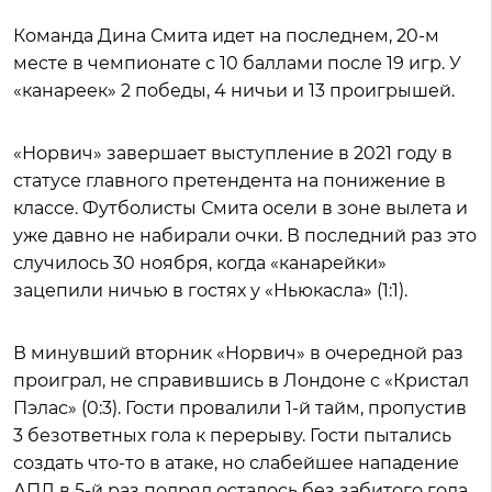
Команда Дина Смита идет на последнем, 20-м
месте в чемпионате с 10 баллами после 19 игр. У
«канареек» 2 победы, 4 ничьи и 13 проигрышей.
«Норвич» завершает выступление в 2021 году в
статусе главного претендента на понижение в
классе. Футболисты Смита осели в зоне вылета и
уже давно не набирали очки. В последний раз это
случилось 30 ноября, когда «канарейки»
зацепили ничью в гостях у «Ньюкасла» (1:1).
В минувший вторник «Норвич» в очередной раз
проиграл, не справившись в Лондоне с «Кристал
Пэлас» (0:3). Гости провалили 1-й тайм, пропустив
3 безответных гола к перерыву. Гости пытались
создать что-то в атаке, но слабейшее нападение
АПЛ в 5-й раз подряд осталось без забитого гола.