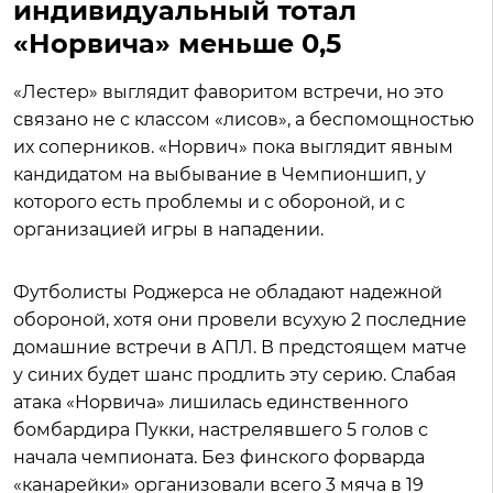
индивидуальный тотал
«Норвича» меньше 0,5
«Лестер» выглядит фаворитом встречи, но это
связано не с классом «лисов», а беспомощностью
их соперников. «Норвич» пока выглядит явным
кандидатом на выбывание в Чемпионшип, у
которого есть проблемы и с обороной, и с
организацией игры в нападении.
Футболисты Роджерса не обладают надежной
обороной, хотя они провели всухую 2 последние
домашние встречи в АПЛ. В предстоящем матче
у синих будет шанс продлить эту серию. Слабая
атака «Норвича» лишилась единственного
бомбардира Пукки, настрелявшего 5 голов с
начала чемпионата. Без финского форварда
«канарейки» организовали всего 3 мяча в 19