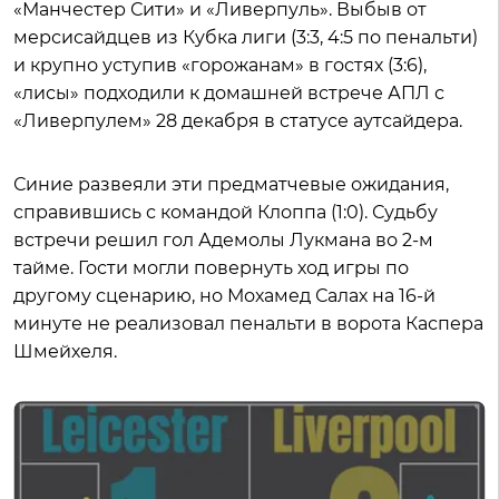
«Манчестер Сити» и «Ливерпуль». Выбыв от
мерсисайдцев из Кубка лиги (3:3, 4:5 по пенальти)
и крупно уступив «горожанам» в гостях (3:6),
«лисы» подходили к домашней встрече АПЛ с
«Ливерпулем» 28 декабря в статусе аутсайдера.
Синие развеяли эти предматчевые ожидания,
справившись с командой Клоппа (1:0). Судьбу
встречи решил гол Адемолы Лукмана во 2-м
тайме. Гости могли повернуть ход игры по
другому сценарию, но Мохамед Салах на 16-й
минуте не реализовал пенальти в ворота Каспера
Шмейхеля.