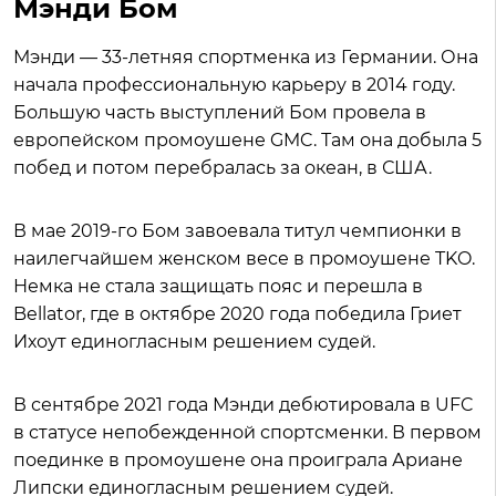
Мэнди Бом
Мэнди — 33-летняя спортменка из Германии. Она
начала профессиональную карьеру в 2014 году.
Большую часть выступлений Бом провела в
европейском промоушене GMC. Там она добыла 5
побед и потом перебралась за океан, в США.
В мае 2019-го Бом завоевала титул чемпионки в
наилегчайшем женском весе в промоушене TKO.
Немка не стала защищать пояс и перешла в
Bellator, где в октябре 2020 года победила Гриет
Ихоут единогласным решением судей.
В сентябре 2021 года Мэнди дебютировала в UFC
в статусе непобежденной спортсменки. В первом
поединке в промоушене она проиграла Ариане
Липски единогласным решением судей.