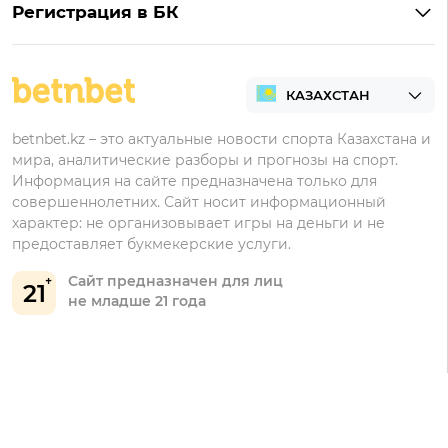
Тенниси на Андроид
Обзор Олимпбет
Регистрация в БК
Бонусы за депозит
Все букмекеры Казахстана
Олимпбет на Андроид
Регистрация в Фонбет
Бонусы за регистрацию
Регистрация в Ubet
Кешбэк
Регистрация в Тенниси
Бонусы Ubet
betnbet.kz – это актуальные новости спорта Казахстана и
мира, аналитические разборы и прогнозы на спорт.
Регистрация в Олимпбет
Бонусы Фонбет
Информация на сайте предназначена только для
совершеннолетних. Сайт носит информационный
Бонусы Винлайн
характер: не организовывает игры на деньги и не
Бонусы Тенниси
предоставляет букмекерские услуги.
Сайт предназначен для лиц
21
не младше 21 года