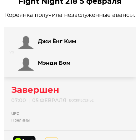
Fight Night 218 5 февраля
Кореянка получила незаслуженные авансы.
Джи Ёнг Ким
Мэнди Бом
Завершен
07:00
05 ФЕВРАЛЯ
|
ВОСКРЕСЕНЬЕ
UFC
Прелимы