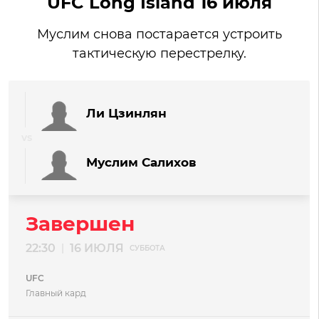
UFC Long Island 16 июля
Муслим снова постарается устроить
тактическую перестрелку.
Ли Цзинлян
Муслим Салихов
Завершен
22:30
16 ИЮЛЯ
|
СУББОТА
UFC
Главный кард