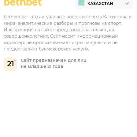
Регистрация в Ubet
Кешбэк
Регистрация в Тенниси
Бонусы Ubet
betnbet.kz – это актуальные новости спорта Казахстана и
мира, аналитические разборы и прогнозы на спорт.
Регистрация в Олимпбет
Бонусы Фонбет
Информация на сайте предназначена только для
совершеннолетних. Сайт носит информационный
Бонусы Винлайн
характер: не организовывает игры на деньги и не
Бонусы Тенниси
предоставляет букмекерские услуги.
Сайт предназначен для лиц
21
не младше 21 года