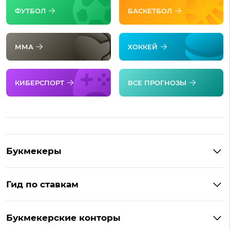
ФУТБОЛ
БАСКЕТБОЛ
ММА
ХОККЕЙ
КИБЕРСПОРТ
ВСЕ ПРОГНОЗЫ
Букмекеры
Обзор Фонбет
Гид по ставкам
Обзор Париматч
Фонбет на Андроид
Обзор Тенниси
Букмекерские конторы
Ubet на Андроид
Обзор Ubet