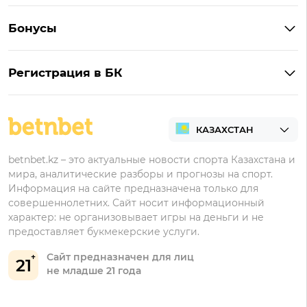
Букмекеры с лучшими коэффициентами
Винлайн на Андроид
Обзор Винлайн
Бонусы
Букмекеры для ставок на киберспорт
Париматч на Андроид
Обзор Pin-Up
Фрибеты
Букмекеры для ставок на футбол
Тенниси на Андроид
Обзор Олимпбет
Регистрация в БК
Бонусы за депозит
Все букмекеры Казахстана
Олимпбет на Андроид
Регистрация в Фонбет
Бонусы за регистрацию
Регистрация в Ubet
Кешбэк
Регистрация в Тенниси
Бонусы Ubet
betnbet.kz – это актуальные новости спорта Казахстана и
мира, аналитические разборы и прогнозы на спорт.
Регистрация в Олимпбет
Бонусы Фонбет
Информация на сайте предназначена только для
совершеннолетних. Сайт носит информационный
Бонусы Винлайн
характер: не организовывает игры на деньги и не
Бонусы Тенниси
предоставляет букмекерские услуги.
Сайт предназначен для лиц
21
не младше 21 года