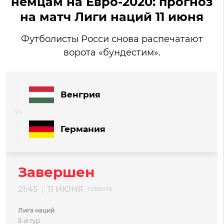
немцам на Евро-2020: прогноз
на матч Лиги наций 11 июня
Футболисты Росси снова распечатают
ворота «бундестим».
Венгрия
Германия
Завершен
21:45
11 ИЮНЯ
|
СУББОТА
Лига наций
3-й тур