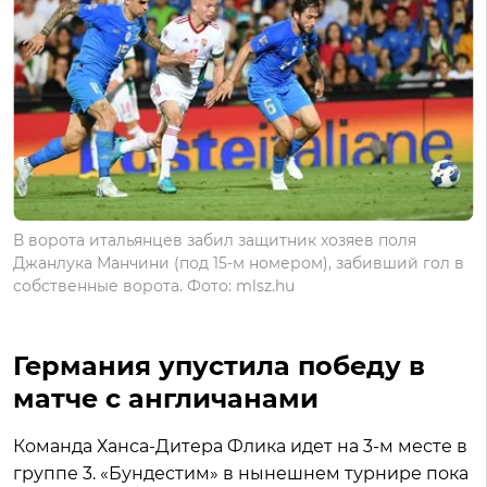
В ворота итальянцев забил защитник хозяев поля
Джанлука Манчини (под 15-м номером), забивший гол в
собственные ворота. Фото: mlsz.hu
Германия упустила победу в
матче с англичанами
Команда Ханса-Дитера Флика идет на 3-м месте в
группе 3. «Бундестим» в нынешнем турнире пока