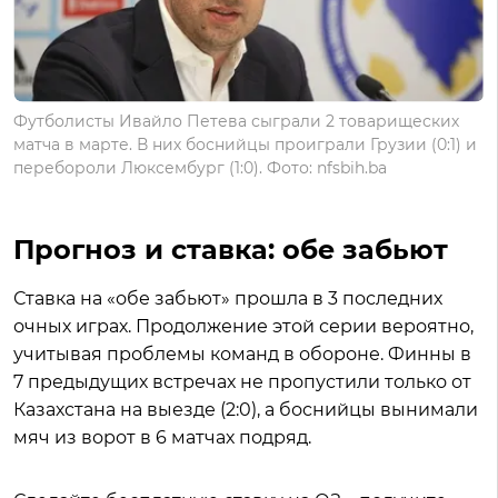
Футболисты Ивайло Петева сыграли 2 товарищеских
матча в марте. В них боснийцы проиграли Грузии (0:1) и
перебороли Люксембург (1:0). Фото: nfsbih.ba
Прогноз и ставка: обе забьют
Ставка на «обе забьют» прошла в 3 последних
очных играх. Продолжение этой серии вероятно,
учитывая проблемы команд в обороне. Финны в
7 предыдущих встречах не пропустили только от
Казахстана на выезде (2:0), а боснийцы вынимали
мяч из ворот в 6 матчах подряд.