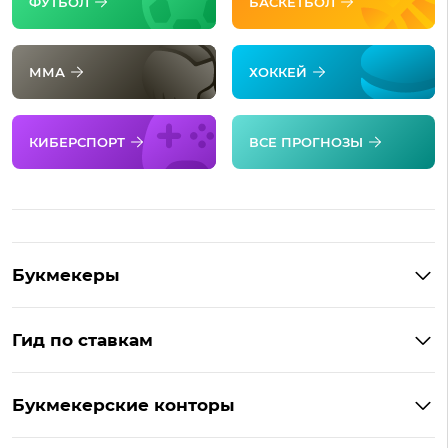
ФУТБОЛ
БАСКЕТБОЛ
ММА
ХОККЕЙ
КИБЕРСПОРТ
ВСЕ ПРОГНОЗЫ
Букмекеры
Обзор Фонбет
Гид по ставкам
Обзор Париматч
Фонбет на Андроид
Обзор Тенниси
Букмекерские конторы
Ubet на Андроид
Обзор Ubet
Букмекеры с лучшими коэффициентами