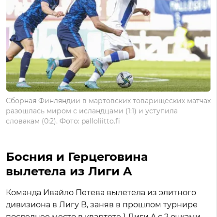
Сборная Финляндии в мартовских товарищеских матчах
разошлась миром с исландцами (1:1) и уступила
словакам (0:2). Фото: palloliitto.fi
Босния и Герцеговина
вылетела из Лиги A
Команда Ивайло Петева вылетела из элитного
дивизиона в Лигу B, заняв в прошлом турнире
последнее место в квартете 1 Лиги A с 2 очками.