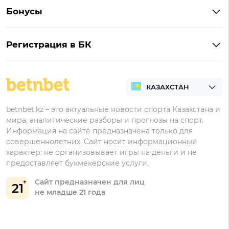
Винлайн на Андроид
Обзор Винлайн
Бонусы
Букмекеры для ставок на киберспорт
Париматч на Андроид
Обзор Pin-Up
Фрибеты
Букмекеры для ставок на футбол
Тенниси на Андроид
Обзор Олимпбет
Регистрация в БК
Бонусы за депозит
Все букмекеры Казахстана
Олимпбет на Андроид
Регистрация в Фонбет
Бонусы за регистрацию
Регистрация в Ubet
Кешбэк
Регистрация в Тенниси
Бонусы Ubet
betnbet.kz – это актуальные новости спорта Казахстана и
мира, аналитические разборы и прогнозы на спорт.
Регистрация в Олимпбет
Бонусы Фонбет
Информация на сайте предназначена только для
совершеннолетних. Сайт носит информационный
Бонусы Винлайн
характер: не организовывает игры на деньги и не
Бонусы Тенниси
предоставляет букмекерские услуги.
Сайт предназначен для лиц
21
не младше 21 года