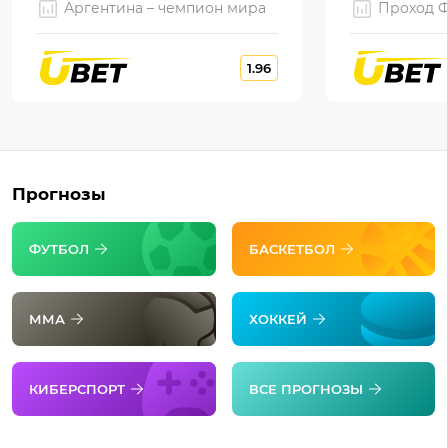
Аргентина – чемпион мира
Проход 
1.96
Прогнозы
ФУТБОЛ
БАСКЕТБОЛ
ММА
ХОККЕЙ
КИБЕРСПОРТ
ВСЕ ПРОГНОЗЫ