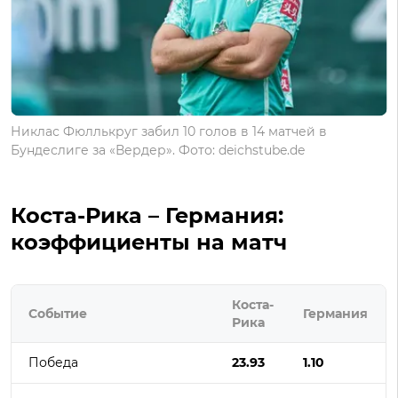
Никлас Фюллькруг забил 10 голов в 14 матчей в
Бундеслиге за «Вердер». Фото: deichstube.de
Коста-Рика – Германия:
коэффициенты на матч
Коста-
Событие
Германия
Рика
Победа
23.93
1.10