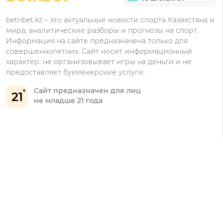
Регистрация в Тенниси
Бонусы Ubet
betnbet.kz – это актуальные новости спорта Казахстана и
мира, аналитические разборы и прогнозы на спорт.
Регистрация в Олимпбет
Бонусы Фонбет
Информация на сайте предназначена только для
совершеннолетних. Сайт носит информационный
Бонусы Винлайн
характер: не организовывает игры на деньги и не
Бонусы Тенниси
предоставляет букмекерские услуги.
Сайт предназначен для лиц
21
не младше 21 года