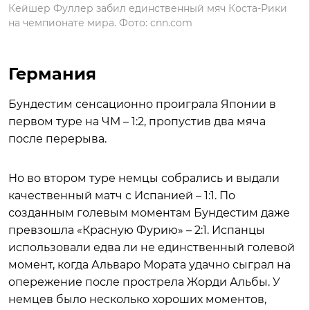
Кейшер Фуллер забил единственный мяч Коста-Рики
на чемпионате мира. Фото: cnn.com
Германия
Бундестим сенсационно проиграла Японии в
первом туре на ЧМ – 1:2, пропустив два мяча
после перерыва.
Но во втором туре немцы собрались и выдали
качественный матч с Испанией – 1:1. По
созданным голевым моментам Бундестим даже
превзошла «Красную Фурию» – 2:1. Испанцы
использовали едва ли не единственный голевой
момент, когда Альваро Мората удачно сыграл на
опережение после прострела Жорди Альбы. У
немцев было несколько хороших моментов,