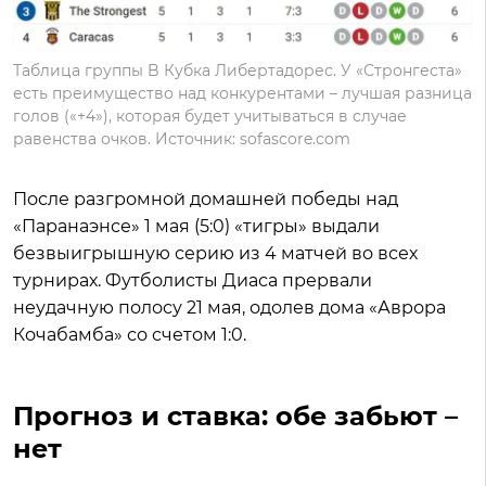
Таблица группы B Кубка Либертадорес. У «Стронгеста»
есть преимущество над конкурентами – лучшая разница
голов («+4»), которая будет учитываться в случае
равенства очков. Источник: sofascore.com
После разгромной домашней победы над
«Паранаэнсе» 1 мая (5:0) «тигры» выдали
безвыигрышную серию из 4 матчей во всех
турнирах. Футболисты Диаса прервали
неудачную полосу 21 мая, одолев дома «Аврора
Кочабамба» со счетом 1:0.
Прогноз и ставка: обе забьют –
нет