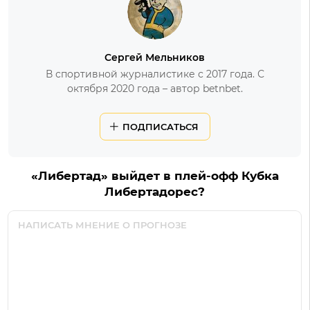
Сергей Мельников
В спортивной журналистике с 2017 года. С
октября 2020 года – автор betnbet.
ПОДПИСАТЬСЯ
«Либертад» выйдет в плей-офф Кубка
Либертадорес?