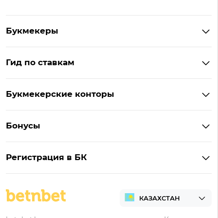
Букмекеры
Обзор Фонбет
Гид по ставкам
Обзор Париматч
Фонбет на Андроид
Обзор Тенниси
Букмекерские конторы
Ubet на Андроид
Обзор Ubet
Букмекеры с лучшими коэффициентами
Винлайн на Андроид
Обзор Винлайн
Бонусы
Букмекеры для ставок на киберспорт
Париматч на Андроид
Обзор Pin-Up
Фрибеты
Букмекеры для ставок на футбол
Тенниси на Андроид
Обзор Олимпбет
Регистрация в БК
Бонусы за депозит
Все букмекеры Казахстана
Олимпбет на Андроид
Регистрация в Фонбет
Бонусы за регистрацию
Регистрация в Ubet
Кешбэк
Регистрация в Тенниси
Бонусы Ubet