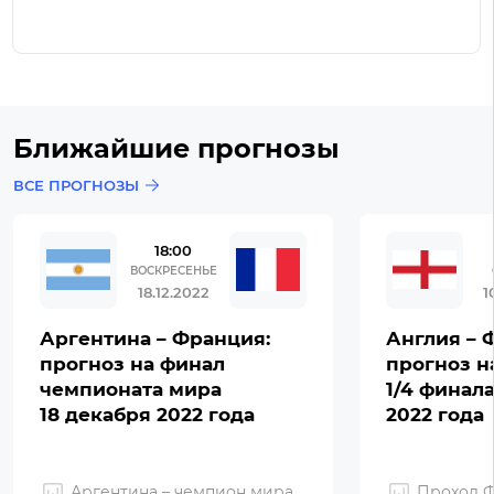
Ближайшие прогнозы
ВСЕ ПРОГНОЗЫ
18:00
ВОСКРЕСЕНЬЕ
18.12.2022
1
Аргентина – Франция:
Англия – 
прогноз на финал
прогноз н
чемпионата мира
1/4 финал
18 декабря 2022 года
2022 года
Аргентина – чемпион мира
Проход 