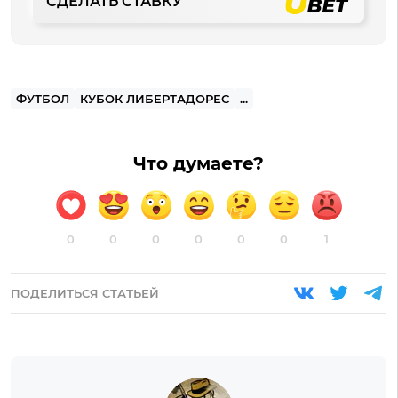
СДЕЛАТЬ СТАВКУ
ФУТБОЛ
КУБОК ЛИБЕРТАДОРЕС
...
Что думаете?
0
0
0
0
0
0
1
ПОДЕЛИТЬСЯ СТАТЬЕЙ