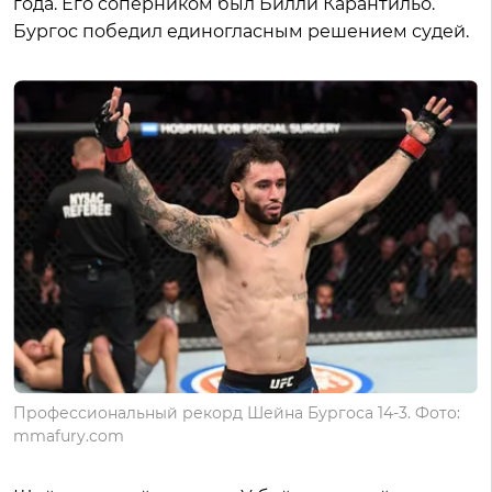
года. Его соперником был Билли Карантильо.
Бургос победил единогласным решением судей.
Профессиональный рекорд Шейна Бургоса 14-3. Фото:
mmafury.com