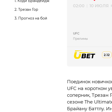
1. Коди Брандейдж
02:00
10 ИЮЛЯ
|
2. Трезан Гор
3. Прогноз на бой
UFC
Прелимы
2.12
Поединок новичков
UFC на коротком у
соперник, Трезан 
сезоне The Ultimat
Брайану Баттлу. И