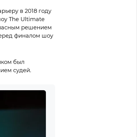
рьеру в 2018 году
оу The Ultimate
гласным решением
Перед финалом шоу
иком был
ием судей.