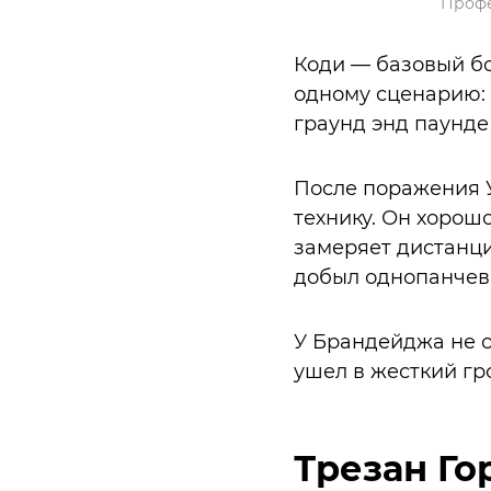
Профе
Коди — базовый бо
одному сценарию: 
граунд энд паунд
После поражения 
технику. Он хорош
замеряет дистанци
добыл однопанчев
У Брандейджа не с
ушел в жесткий гр
Трезан Го