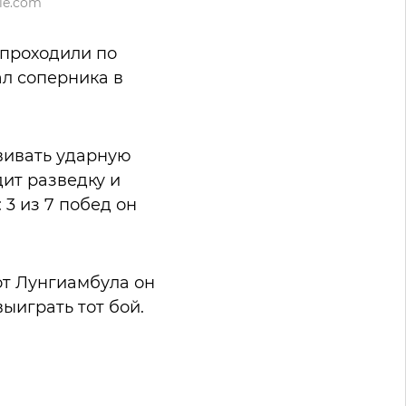
ie.com
 проходили по
ал соперника в
вивать ударную
ит разведку и
3 из 7 побед он
от Лунгиамбула он
ыиграть тот бой.