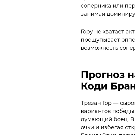
соперника или пер
занимая доминир
Гору не хватает ак
прощупывает оппон
возможность сопер
Прогноз н
Коди Бра
Трезан Гор — сырой
вариантов победы 
думающий боец. В 
очки и избегая от