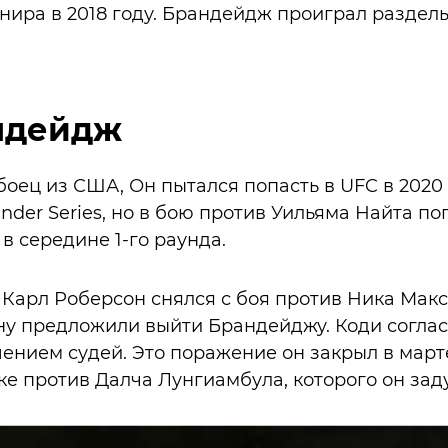
нира в 2018 году. Брандейдж проиграл разде
ндейдж
боец из США, Он пытался попасть в UFC в 2020
nder Series, но в бою против Уильяма Найта по
 середине 1-го раунда.
о Карл Роберсон снялся с боя против Ника Макс
ну предложили выйти Брандейджу. Коди соглас
нием судей. Это поражение он закрыл в марте
е против Далча Лунгиамбула, которого он заду