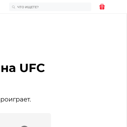
 на UFC
роиграет.