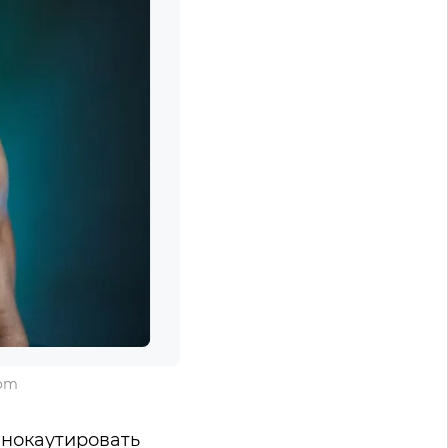
com
 нокаутировать