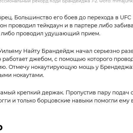
ссиональный рекорд Коди Брандейджа 7-2. Фото: mmajunk
рец. Большинство его боев до перехода в UFC
он проводил тейкдаун и в партере либо забив
е либо проводил удушающий прием.
Уильяму Найту Брандейдж начал серьезно раз
о работает джебом, с помощью которого провод
ю. Отмечу нокаутирующую мощь у Брендеджа: 
ыми нокаутами.
амый крепкий держак. Пропустив пару подач 
огги и только борцовские навыки помогли ему в
р