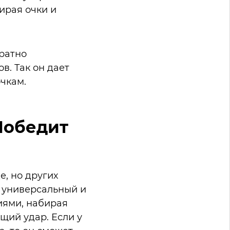
ирая очки и
уратно
в. Так он дает
чкам.
Победит
е, но других
е универсальный и
иями, набирая
щий удар. Если у