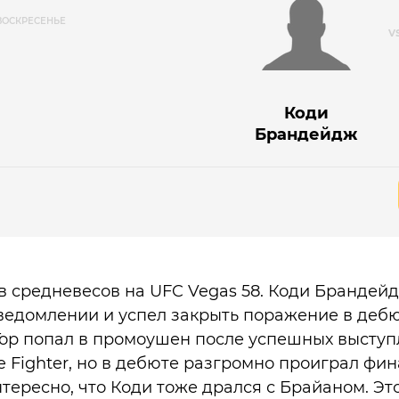
ВОСКРЕСЕНЬЕ
Коди
Брандейдж
 средневесов на UFC Vegas 58. Коди Брандей
ведомлении и успел закрыть поражение в дебю
Гор попал в промоушен после успешных выступ
e Fighter, но в дебюте разгромно проиграл фи
нтересно, что Коди тоже дрался с Брайаном. Эт