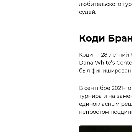
любительского тур
судей.
Коди Бра
Коди — 28-летний 
Dana White’s Conte
был финиширован в
В сентябре 2021-г
турнира и на заме
единогласным реше
непростом поединк