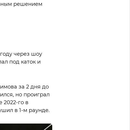
льным решением
 году через шоу
пал под каток и
имова за 2 дня до
ился, но проиграл
 2022-го в
шил в 1-м раунде.