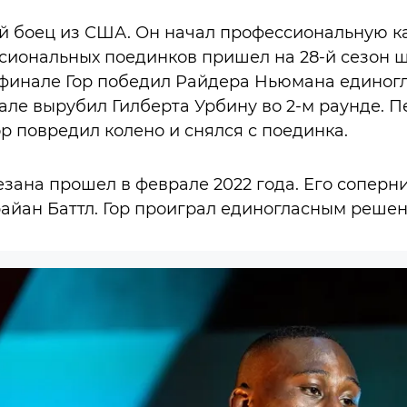
й боец из США. Он начал профессиональную ка
ссиональных поединков пришел на 28-й сезон ш
ртьфинале Гор победил Райдера Ньюмана едино
нале вырубил Гилберта Урбину во 2-м раунде. 
Гор повредил колено и снялся с поединка.
зана прошел в феврале 2022 года. Его соперн
айан Баттл. Гор проиграл единогласным решен