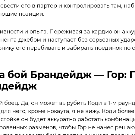
евести его в партер и контролировать там, наб
ующие позиции.
тивности и опыта. Переживая за кардио он акк
ента джебом и наступает без серьезных ударо
нику его перебивать и забирать поединок по о
а бой Брандейдж — Гор: 
ндейдж
 боец. Да, он может вырубить Коди в 1-м раунд
для него, кроме нокаута, я не вижу. Коди боле
стойке он будет аккуратно работать комбинац
кровенных разменов, чтобы Гор не нанес решаю