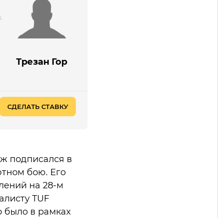
Трезан Гор
СДЕЛАТЬ СТАВКУ
дж подписался в
тном бою. Его
лений на 28-м
налисту TUF
о было в рамках