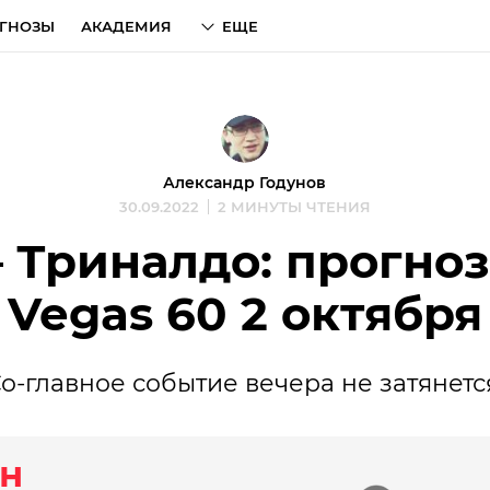
ГНОЗЫ
АКАДЕМИЯ
ЕЩЕ
Александр Годунов
30.09.2022
2 МИНУТЫ ЧТЕНИЯ
– Триналдо: прогноз
Vegas 60 2 октября
о-главное событие вечера не затянетс
н