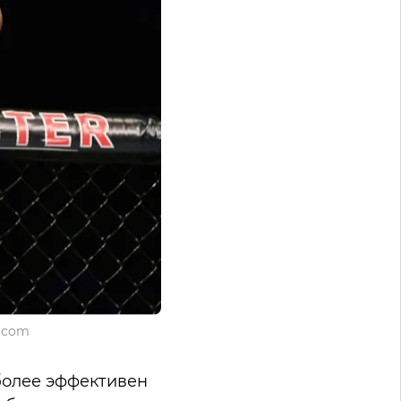
.com
более эффективен