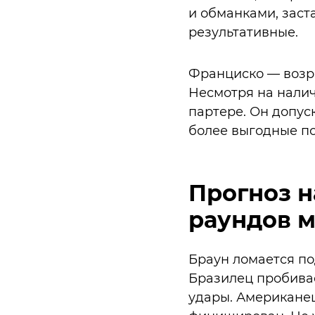
и обманками, заста
результативные.
Франциско — возра
Несмотря на налич
партере. Он допус
более выгодные п
Прогноз н
раундов м
Браун ломается по
Бразилец пробивае
удары. Американе