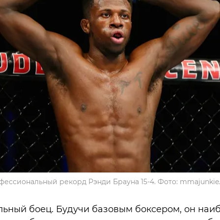
ессиональный рекорд Рэнди Брауна 15-4. Фото: mmajunkie
ьный боец. Будучи базовым боксером, он наи