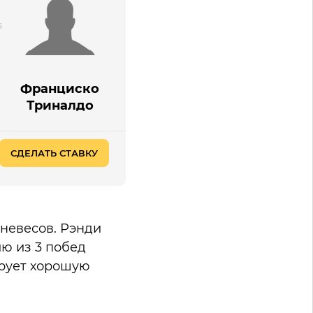
Франциско
Триналдо
СДЕЛАТЬ СТАВКУ
дневесов. Рэнди
ю из 3 побед
ирует хорошую