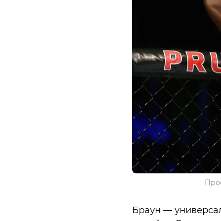
Проф
Браун — универсал