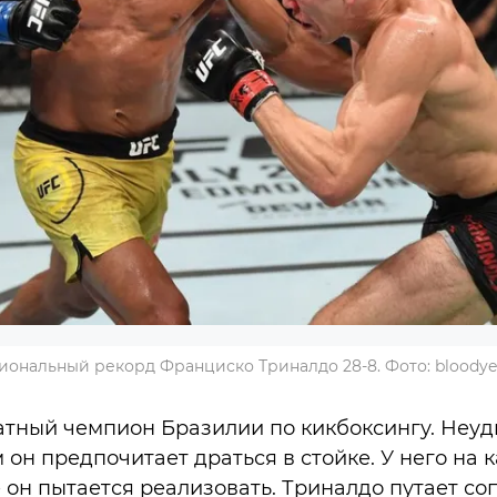
ональный рекорд Франциско Триналдо 28-8. Фото: bloody
тный чемпион Бразилии по кикбоксингу. Неуди
 он предпочитает драться в стойке. У него на 
е он пытается реализовать. Триналдо путает с