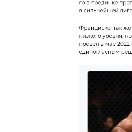
го в поединке прот
в сильнейшей лиге
Франциско, так же
низкого уровня, н
провел в мае 2022
единогласным реш