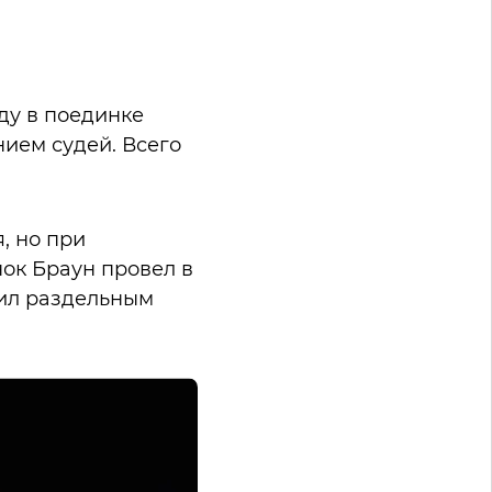
ду в поединке
ием судей. Всего
, но при
ок Браун провел в
дил раздельным