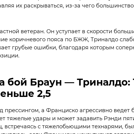
вляя их раскрываться, из-за чего большинство
стной ветеран. Он уступает в скорости больш
ие коричневого пояса по БЖЖ, Триналдо слаб
кает грубые ошибки, благодаря которым сопе
озиции.
а бой Браун — Триналдо: 
еньше 2,5
д прессингом, а Франциско агрессивно ведет б
т тяжелые удары и может задавить Рэнди пят
ц, встречаясь с тяжелобьющими технарями, б