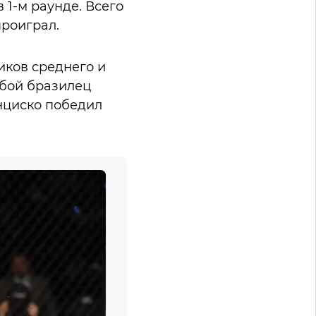
 1-м раунде. Всего
проиграл.
иков среднего и
 бой бразилец
анциско победил