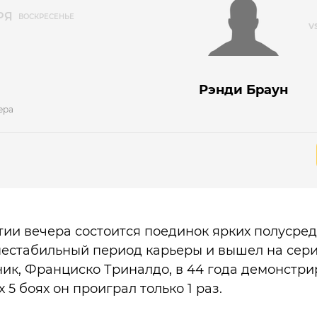
РЯ
ВОСКРЕСЕНЬЕ
Рэнди Браун
ера
тии вечера состоится поединок ярких полусре
естабильный период карьеры и вышел на сери
ник, Франциско Триналдо, в 44 года демонстр
 5 боях он проиграл только 1 раз.