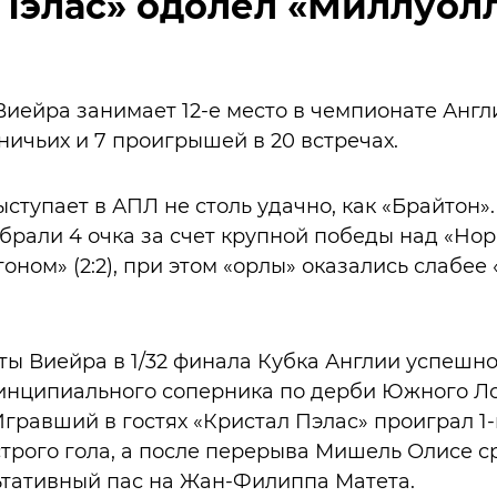
Пэлас» одолел «Миллуолл
иейра занимает 12-е место в чемпионате Англи
 ничьих и 7 проигрышей в 20 встречах.
ыступает в АПЛ не столь удачно, как «Брайтон»
брали 4 очка за счет крупной победы над «Норв
оном» (2:2), при этом «орлы» оказались слабее «
ты Виейра в 1/32 финала Кубка Англии успешн
инципиального соперника по дерби Южного Ло
 Игравший в гостях «Кристал Пэлас» проиграл 1-
рого гола, а после перерыва Мишель Олисе ср
ьтативный пас на Жан-Филиппа Матета.