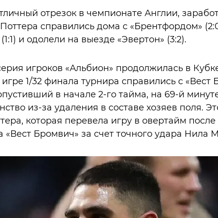
тличный отрезок в чемпионате Англии, заработ
 Поттера справились дома с «Брентфордом» (2:0
1:1) и одолели на выезде «Эвертон» (3:2).
рия игроков «Альбион» продолжилась в Кубке
 игре 1/32 финала турнира справились с «Вест 
опустивший в начале 2-го тайма, на 69-й минут
ство из-за удаления в составе хозяев поля. Э
тера, которая перевела игру в овертайм после
 «Вест Бромвич» за счет точного удара Нила М