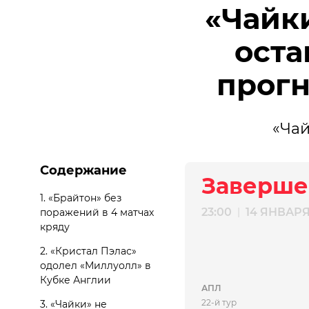
«Чайк
оста
прогн
«Чай
Содержание
Заверше
1. «Брайтон» без
23:00
14 ЯНВАР
|
поражений в 4 матчах
кряду
2. «Кристал Пэлас»
одолел «Миллуолл» в
Кубке Англии
АПЛ
22-й тур
3. «Чайки» не