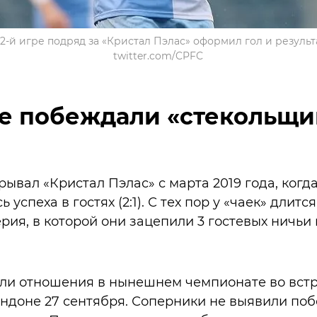
-й игре подряд за «Кристал Пэлас» оформил гол и результ
twitter.com/CPFC
е побеждали «стекольщи
рывал «Кристал Пэлас» с марта 2019 года, когд
успеха в гостях (2:1). С тех пор у «чаек» длитс
ия, в которой они зацепили 3 гостевых ничьи
и отношения в нынешнем чемпионате во встре
доне 27 сентября. Соперники не выявили побед