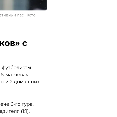
ативный пас. Фото:
ков» с
а футболисты
я 5-матчевая
 при 2 домашних
че 6-го тура,
ителя (1:1).