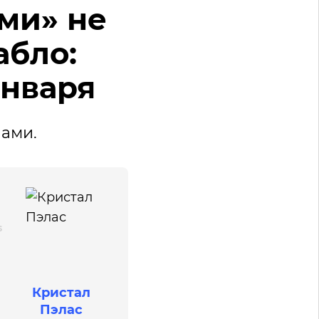
ми» не
абло:
января
лами.
Кристал
Пэлас