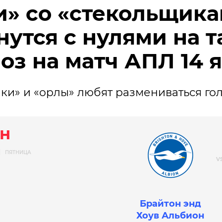
и» со «стекольщика
нутся с нулями на т
оз на матч АПЛ 14 
ки» и «орлы» любят размениваться го
н
Я
ПЯТНИЦА
Брайтон энд
Хоув Альбион