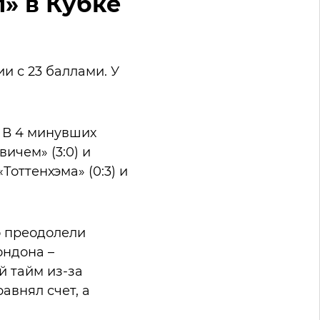
» в Кубке
и с 23 баллами. У
. В 4 минувших
ичем» (3:0) и
Тоттенхэма» (0:3) и
о преодолели
ндона –
й тайм из-за
авнял счет, а