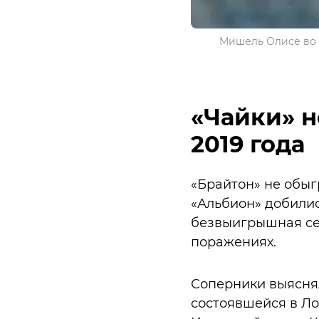
Мишель Олисе во 2
«Чайки» н
2019 года
«Брайтон» не обыг
«Альбион» добились 
безвыигрышная сер
поражениях.
Соперники выяснял
состоявшейся в Лон