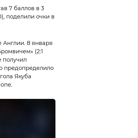
ав 7 баллов в 3
), поделили очки в
 Англии. 8 января
Бромвичем» (2:1
е получил
то предопределило
 гола Якуба
опе.