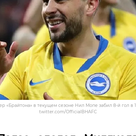
р «Брайтона» в текущем сезоне Нил Мопе забил 8-й гол в 19
twitter.com/OfficialBHAFC