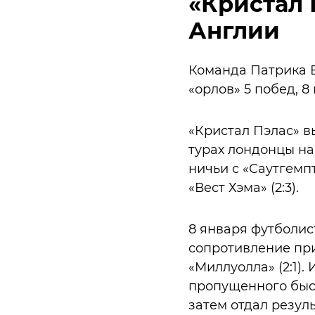
«Кристал 
Англии
Команда Патрика В
«орлов» 5 побед, 8
«Кристал Пэлас» в
турах лондонцы на
ничьи с «Саутгемпт
«Вест Хэма» (2:3).
8 января футболис
сопротивление пр
«Миллуолла» (2:1).
пропущенного быст
затем отдал резул