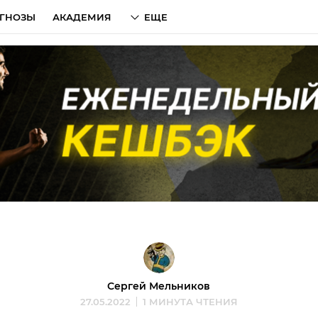
ГНОЗЫ
АКАДЕМИЯ
ЕЩЕ
Сергей Мельников
27.05.2022
1 МИНУТА ЧТЕНИЯ