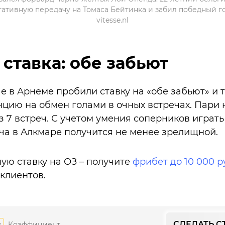
тативную передачу на Томаса Бейтинка и забил победный го
vitesse.nl
 ставка: обе забьют
 в Арнеме пробили ставку на «обе забьют» и т
нцию на обмен голами в очных встречах. Пари 
 7 встреч. С учетом умения соперников играть
еча в Алкмаре получится не менее зрелищной.
ую ставку на ОЗ – получите
фрибет до 10 000 р
клиентов.
СДЕЛАТЬ С
Коэффициент
8