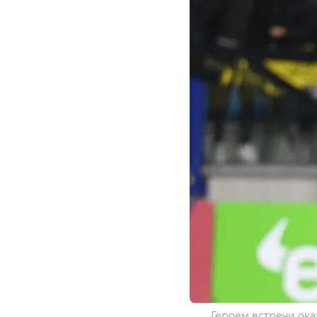
Героем встречи ока