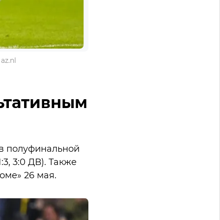
az.nl
льтативным
 в полуфинальной
3, 3:0 ДВ). Также
оме» 26 мая.