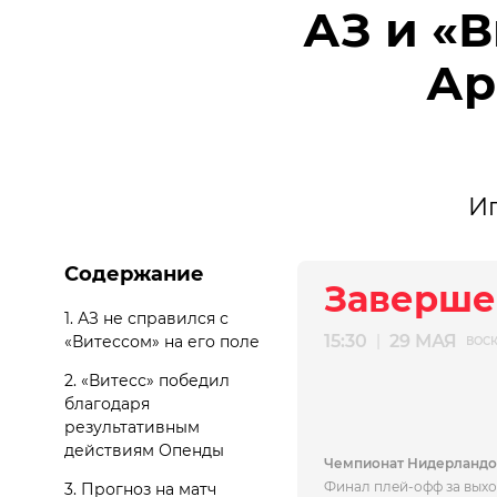
АЗ и «В
Ар
Иг
Содержание
Заверше
1. АЗ не справился с
15:30
29 МАЯ
|
«Витессом» на его поле
ВОС
2. «Витесс» победил
благодаря
результативным
действиям Опенды
Чемпионат Нидерландо
Финал плей-офф за выхо
3. Прогноз на матч