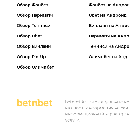
Обзор Фонбет
Фонбет на Андро
Обзор Париматч
Ubet на Андроид
Обзор Тенниси
Винлайн на Андр
Обзор Ubet
Париматч на Анд
Обзор Винлайн
Тенниси на Андр
Обзор Pin-Up
Олимпбет на Анд
Обзор Олимпбет
betnbet.kz – это актуальные 
на спорт. Информация на сай
информационный характер: н
услуги.