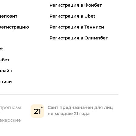
Регистрация в Фонбет
депозит
Регистрация в Ubet
регистрацию
Регистрация в Тенниси
Регистрация в Олимпбет
et
нбет
нлайн
нниси
 прогнозы
Сайт предназначен для лиц
21
не младше 21 года
т
мекерские