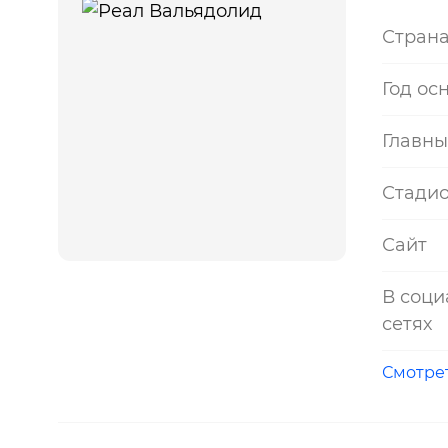
Стран
Год ос
Главны
Стади
Сайт
В соци
сетях
Смотрет