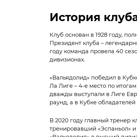
История клуб
Клуб основан в 1928 году, по
Президент клуба – легендарн
году команда провела 40 сезо
дивизионах.
«Вальядолид» победил в Кубке
Ла Лиге – 4-е место по итога
дважды выступали в Лиге Евр
раунд, а в Кубке обладателей
В 2020 году главный тренер кл
тренировавший «Эспаньол» и