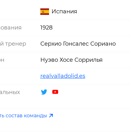
а
Испания
нования
1928
й тренер
Серхио Гонсалес Сориано
он
Нуэво Хосе Соррилья
realvalladolid.es
альных
ь состав команды