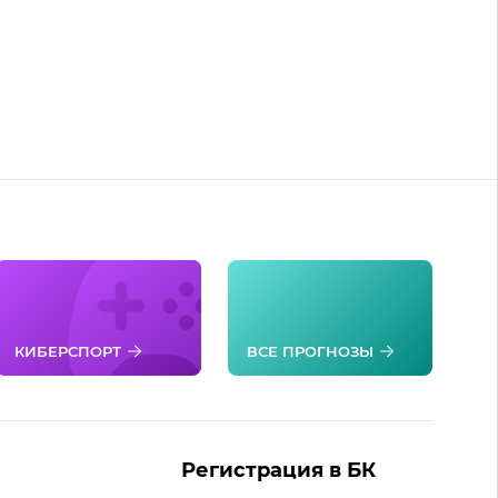
КИБЕРСПОРТ
ВСЕ ПРОГНОЗЫ
Регистрация в БК