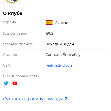
О клубе
Страна
Испания
Год основания
1902
Главный тренер
Зинедин Зидан
Стадион
Сантьяго Бернабеу
Сайт
realmadrid.com
В социальных сетях
Смотреть страницу команды