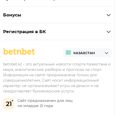
Ubet на Андроид
Обзор Ubet
Букмекеры с лучшими коэффициентами
Винлайн на Андроид
Обзор Винлайн
Бонусы
Букмекеры для ставок на киберспорт
Париматч на Андроид
Обзор Pin-Up
Фрибеты
Букмекеры для ставок на футбол
Тенниси на Андроид
Обзор Олимпбет
Регистрация в БК
Бонусы за депозит
Все букмекеры Казахстана
Олимпбет на Андроид
Регистрация в Фонбет
Бонусы за регистрацию
Регистрация в Ubet
Кешбэк
Регистрация в Тенниси
Бонусы Ubet
betnbet.kz – это актуальные новости спорта Казахстана и
мира, аналитические разборы и прогнозы на спорт.
Регистрация в Олимпбет
Бонусы Фонбет
Информация на сайте предназначена только для
совершеннолетних. Сайт носит информационный
Бонусы Винлайн
характер: не организовывает игры на деньги и не
Бонусы Тенниси
предоставляет букмекерские услуги.
Сайт предназначен для лиц
21
не младше 21 года