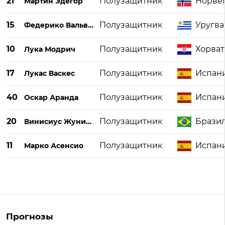
21
Полузащитник
Норве
Мартин Эдегор
15
Полузащитник
Уругва
Федерико Вальверде
10
Полузащитник
Хорва
Лука Модрич
17
Полузащитник
Испан
Лукас Васкес
40
Полузащитник
Испан
Оскар Аранда
20
Полузащитник
Брази
Винисиус Жуниор
11
Полузащитник
Испан
Марко Асенсио
Прогнозы