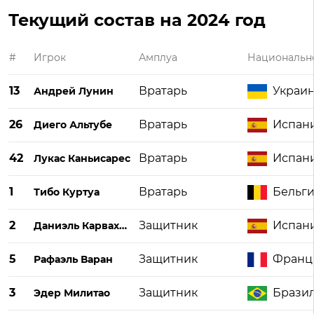
Текущий состав на 2024 год
#
Игрок
Амплуа
Национальн
13
Вратарь
Украи
Андрей Лунин
26
Вратарь
Испан
Диего Альтубе
42
Вратарь
Испан
Лукас Каньисарес
1
Вратарь
Бельг
Тибо Куртуа
2
Защитник
Испан
Даниэль Карвахаль
5
Защитник
Франц
Рафаэль Варан
3
Защитник
Брази
Эдер Милитао