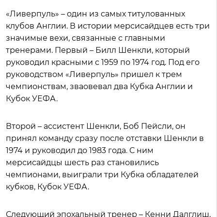
«Ливерпуль» – один из самых титулованных
клубов Англии. В истории мерсисайдцев есть три
значимые вехи, связанные с главными
тренерами. Первый – Билл Шенкли, который
руководил красными с 1959 по 1974 год. Под его
руководством «Ливерпуль» пришел к трем
чемпионствам, зваовевал два Кубка Англии и
Кубок УЕФА.
Второй – ассистент Шенкли, Боб Пейсли, он
принял команду сразу после отставки Шенкли в
1974 и руководил до 1983 года. С ним
мерсисайдцы шесть раз становились
чемпионами, выиграли три Кубка обладателей
кубков, Кубок УЕФА.
Следующий эпохальный тренер – Кенни Далглиш,