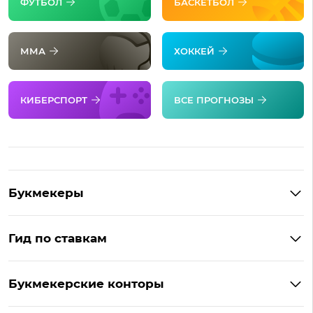
ФУТБОЛ
БАСКЕТБОЛ
ММА
ХОККЕЙ
КИБЕРСПОРТ
ВСЕ ПРОГНОЗЫ
Букмекеры
Обзор Фонбет
Гид по ставкам
Обзор Париматч
Фонбет на Андроид
Обзор Тенниси
Букмекерские конторы
Ubet на Андроид
Обзор Ubet