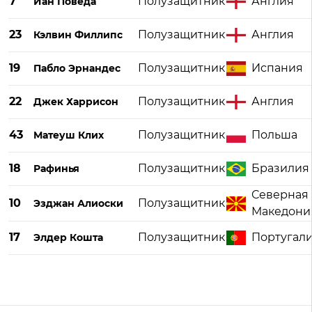
7
Полузащитник
Англия
Иан Поведа
23
Полузащитник
Англия
Кэлвин Филлипс
19
Полузащитник
Испания
Пабло Эрнандес
22
Полузащитник
Англия
Джек Харрисон
43
Полузащитник
Польша
Матеуш Клих
18
Полузащитник
Бразилия
Рафинья
Северная
10
Полузащитник
Эзджан Алиоски
Македони
17
Полузащитник
Португал
Элдер Кошта