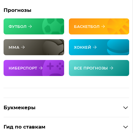
Прогнозы
ФУТБОЛ
БАСКЕТБОЛ
ММА
ХОККЕЙ
КИБЕРСПОРТ
ВСЕ ПРОГНОЗЫ
Букмекеры
Обзор Фонбет
Гид по ставкам
Обзор Париматч