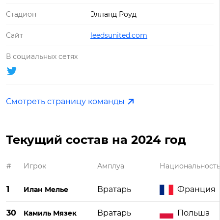
Стадион
Элланд Роуд
Сайт
leedsunited.com
В социальных сетях
Смотреть страницу команды
Текущий состав на 2024 год
#
Игрок
Амплуа
Национальност
1
Вратарь
Франция
Илан Мелье
30
Вратарь
Польша
Камиль Мязек