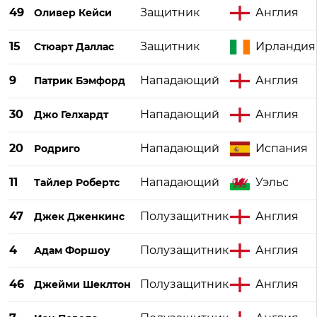
49
Защитник
Англия
Оливер Кейси
15
Защитник
Ирландия
Стюарт Даллас
9
Нападающий
Англия
Патрик Бэмфорд
30
Нападающий
Англия
Джо Гелхардт
20
Нападающий
Испания
Родриго
11
Нападающий
Уэльс
Тайлер Робертс
47
Полузащитник
Англия
Джек Дженкинс
4
Полузащитник
Англия
Адам Форшоу
46
Полузащитник
Англия
Джейми Шеклтон