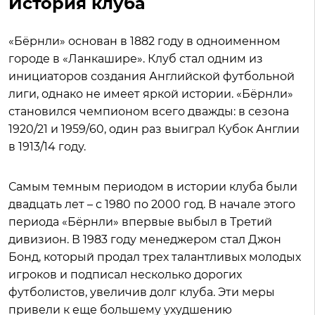
История клуба
«Бёрнли» основан в 1882 году в одноименном
городе в «Ланкашире». Клуб стал одним из
инициаторов создания Английской футбольной
лиги, однако не имеет яркой истории. «Бёрнли»
становился чемпионом всего дважды: в сезона
1920/21 и 1959/60, один раз выиграл Кубок Англии
в 1913/14 году.
Самым темным периодом в истории клуба были
двадцать лет – с 1980 по 2000 год. В начале этого
периода «Бёрнли» впервые выбыл в Третий
дивизион. В 1983 году менеджером стал Джон
Бонд, который продал трех талантливых молодых
игроков и подписал несколько дорогих
футболистов, увеличив долг клуба. Эти меры
привели к еще большему ухудшению