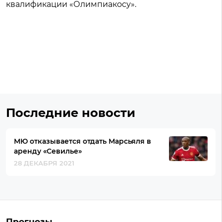
квалификации «Олимпиакосу».
Последние новости
МЮ отказывается отдать Марсьяля в
аренду «Севилье»
28 ДЕКАБРЯ 2021
Прогнозы