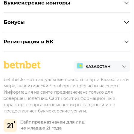
Букмекерские конторы
Ubet на Андроид
Обзор Ubet
Букмекеры с лучшими коэффициентами
Винлайн на Андроид
Обзор Винлайн
Бонусы
Букмекеры для ставок на киберспорт
Париматч на Андроид
Обзор Pin-Up
Фрибеты
Букмекеры для ставок на футбол
Тенниси на Андроид
Обзор Олимпбет
Регистрация в БК
Бонусы за депозит
Все букмекеры Казахстана
Олимпбет на Андроид
Регистрация в Фонбет
Бонусы за регистрацию
Регистрация в Ubet
Кешбэк
Регистрация в Тенниси
Бонусы Ubet
betnbet.kz – это актуальные новости спорта Казахстана и
мира, аналитические разборы и прогнозы на спорт.
Регистрация в Олимпбет
Бонусы Фонбет
Информация на сайте предназначена только для
совершеннолетних. Сайт носит информационный
Бонусы Винлайн
характер: не организовывает игры на деньги и не
Бонусы Тенниси
предоставляет букмекерские услуги.
Сайт предназначен для лиц
21
не младше 21 года