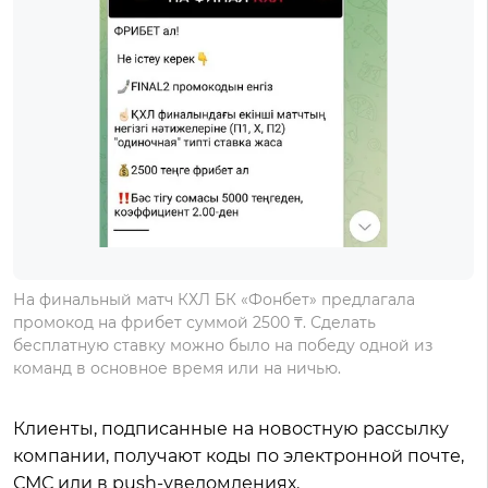
На финальный матч КХЛ БК «Фонбет» предлагала
промокод на фрибет суммой 2500 ₸. Сделать
бесплатную ставку можно было на победу одной из
команд в основное время или на ничью.
Клиенты, подписанные на новостную рассылку
компании, получают коды по электронной почте,
СМС или в push-уведомлениях.