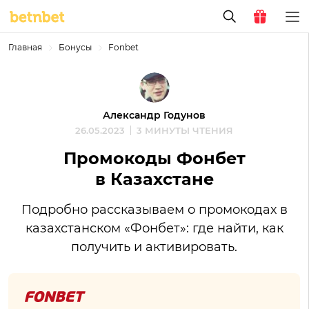
Главная
Бонусы
Fonbet
Александр Годунов
26.05.2023
3 МИНУТЫ ЧТЕНИЯ
Промокоды Фонбет
в Казахстане
Подробно рассказываем о промокодах в
казахстанском «Фонбет»: где найти, как
получить и активировать.