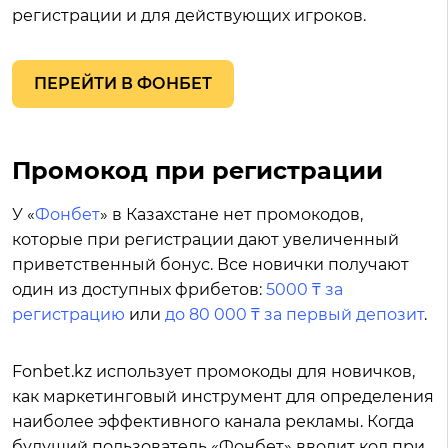
регистрации и для действующих игроков.
ПЕРЕЙТИ В ФОНБЕТ
Промокод при регистрации
У «
Фонбет
» в Казахстане нет промокодов,
которые при регистрации дают увеличенный
приветственный бонус. Все новички получают
один из доступных фрибетов:
5000 ₸ за
регистрацию
или
до 80 000 ₸ за первый депозит
.
Fonbet.kz использует промокоды для новичков,
как маркетинговый инструмент для определения
наиболее эффективного канала рекламы. Когда
будущий пользователь «Фонбет» вводит код при