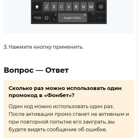
3. Нажмите кнопку применить.
Вопрос — Ответ
Сколько раз можно использовать один
промокод в «Фонбет»?
Один код можно использовать один раз.
После активации промо станет не активным и
при повторной попытке его заиграть, вы
будете видеть сообщение об ошибке.