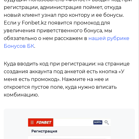
регистрации, администрация поймет, откуда
новый клиент узнал про контору и ее бонусы.
Если у Fonbet.kz появится промокод для
увеличения приветственного бонуса, мы
обязательно о нем расскажем в
нашей рубрике
Бонусов БК
.
Куда вводить код при регистрации: на странице
создания аккаунта под анкетой есть кнопка «У
меня есть промокод». Нажмите на нее и
откроется пустое поле, куда нужно вписать
комбинацию.